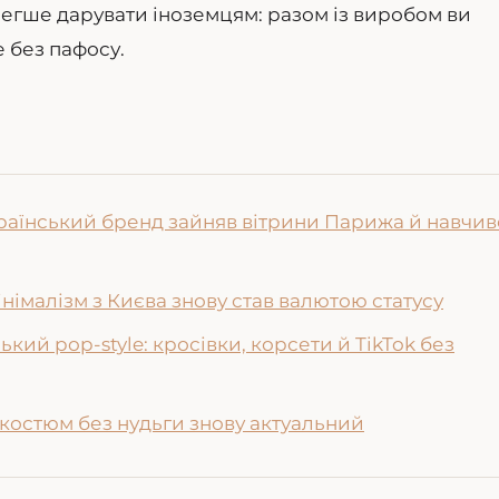
 легше дарувати іноземцям: разом із виробом ви
 без пафосу.
український бренд зайняв вітрини Парижа й навчив
німалізм з Києва знову став валютою статусу
ий pop-style: кросівки, корсети й TikTok без
костюм без нудьги знову актуальний