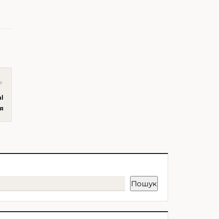
→
l
я
Пошук