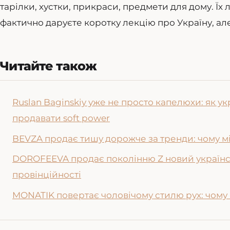
тарілки, хустки, прикраси, предмети для дому. Їх
фактично даруєте коротку лекцію про Україну, але
Читайте також
Ruslan Baginskiy уже не просто капелюхи: як 
продавати soft power
BEVZA продає тишу дорожче за тренди: чому мі
DOROFEEVA продає поколінню Z новий українськ
провінційності
MONATIK повертає чоловічому стилю рух: чому 