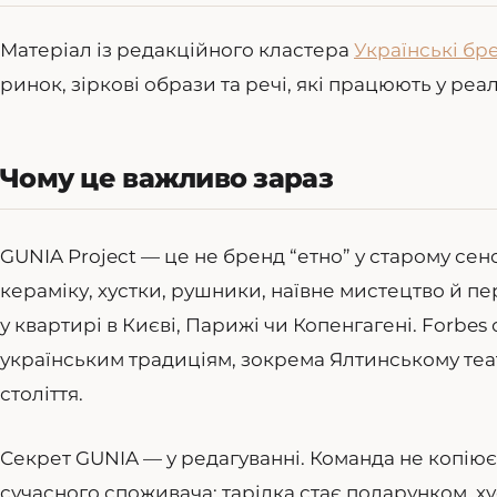
Матеріал із редакційного кластера
Українські бр
ринок, зіркові образи та речі, які працюють у реа
Чому це важливо зараз
GUNIA Project — це не бренд “етно” у старому сенсі
кераміку, хустки, рушники, наївне мистецтво й п
у квартирі в Києві, Парижі чи Копенгагені. Forbe
українським традиціям, зокрема Ялтинському теа
століття.
Секрет GUNIA — у редагуванні. Команда не копіює
сучасного споживача: тарілка стає подарунком, ху