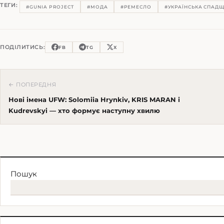
ТЕГИ:
#GUNIA PROJECT
#МОДА
#РЕМЕСЛО
#УКРАЇНСЬКА СПАД
ПОДІЛИТИСЬ:
FB
TG
X
← ПОПЕРЕДНЯ
Нові імена UFW: Solomiia Hrynkiv, KRIS MARAN і
Kudrevskyi — хто формує наступну хвилю
Пошук