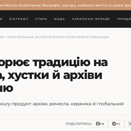
ти
Євген Клопотенко: біографія, кар’єра, особисте життя та цікаві факт
И
БІОГРАФІЇ
СТИЛЬ
МОДА
УКРАЇНСЬКІ БРЕНДИ
ТРЕНД
НЕС: ЧОМУ КЕРАМІКА, ХУСТКИ Й АРХІВИ СТАЛИ НОВОЮ РОЗКІШШЮ
ворює традицію на
, хустки й архіви
шю
xury-продукт: архіви, ремесла, кераміка й глобальний
ПОДІЛИТИСЬ:
FB
TG