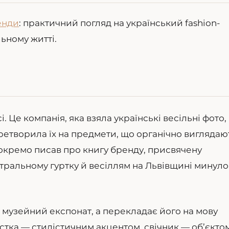
енди
: практичний погляд на український fashion-
льному житті.
. Це компанія, яка взяла українські весільні фото,
еретворила їх на предмети, що органічно виглядаю
s окремо писав про книгу бренду, присвячену
тральному гуртку й весіллям на Львівщині минуло
 музейний експонат, а перекладає його на мову
стка — стилістичним акцентом, свічник — об’єктом