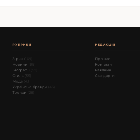
РУБРИКИ
РЕДАКЦІЯ
Зірки
(109)
Про нас
Новини
(98)
Контакти
Біографії
(59)
Реклама
Стиль
(55)
Стандарти
Мода
(43)
Українські бренди
(43)
Тренди
(28)