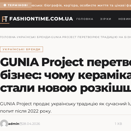
Ольга Мартиновська: біографія, кар’єра, особисте життя та цікаві фак
🔴 ТЕРМІНОВІ
FASHIONTIME.COM.UA
ГОЛОВНА
ЗІРКИ
НОВИН
ГОЛОВНА
›
УКРАЇНСЬКІ БРЕНДИ
›
GUNIA PROJECT ПЕРЕТВОРЮЄ ТРАДИЦІЮ НА БІЗ
УКРАЇНСЬКІ БРЕНДИ
GUNIA Project перет
бізнес: чому кераміка
стали новою розкіш
GUNIA Project продає українську традицію як сучасний lu
попит після 2022 року.
admin
28.04.2026
1 ХВ