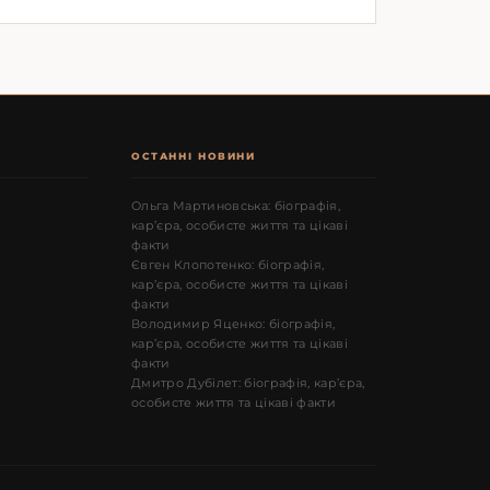
ОСТАННІ НОВИНИ
Ольга Мартиновська: біографія,
кар’єра, особисте життя та цікаві
факти
Євген Клопотенко: біографія,
кар’єра, особисте життя та цікаві
факти
Володимир Яценко: біографія,
кар’єра, особисте життя та цікаві
факти
Дмитро Дубілет: біографія, кар’єра,
особисте життя та цікаві факти