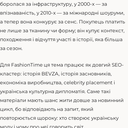
боролася за інфраструктуру, у 2000-х — за
впізнаваність, у 2010-х — за міжнародні шоуруми,
а тепер вона конкурує за сенс. Покупець платить
не лише за тканину чи форму; він купує контекст,
походження і відчуття участі в історії, яка більша
за сезон.
Для FashionTime ця тема працює як довгий SEO-
кластер: історія BEVZA, історія засновників,
економіка виробництва, celebrity placement і
українська культурна дипломатія. Саме такі
матеріали мають шанс жити довше за новинний
цикл, бо відповідають на запит, який
повторюється щороку: хто створює українську
моду і чому про неї говорить світ.