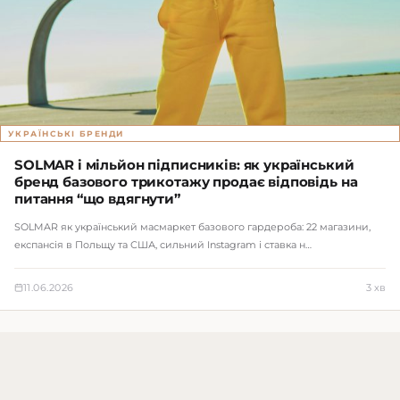
УКРАЇНСЬКІ БРЕНДИ
SOLMAR і мільйон підписників: як український
бренд базового трикотажу продає відповідь на
питання “що вдягнути”
SOLMAR як український масмаркет базового гардероба: 22 магазини,
експансія в Польщу та США, сильний Instagram і ставка н…
11.06.2026
3 хв