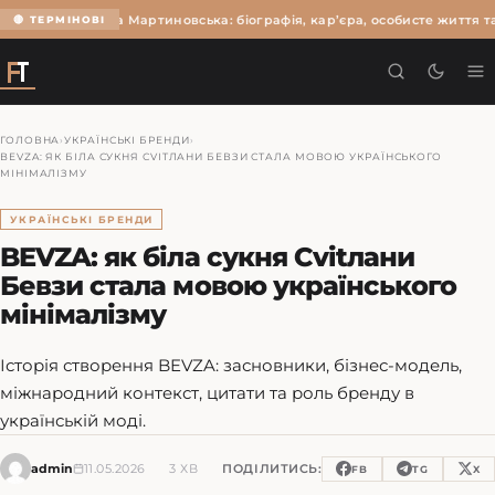
Ольга Мартиновська: біографія, кар’єра, особисте життя та
🔴 ТЕРМІНОВІ
ГОЛОВНА
›
УКРАЇНСЬКІ БРЕНДИ
›
BEVZA: ЯК БІЛА СУКНЯ СVITЛАНИ БЕВЗИ СТАЛА МОВОЮ УКРАЇНСЬКОГО
МІНІМАЛІЗМУ
УКРАЇНСЬКІ БРЕНДИ
BEVZA: як біла сукня Сvitлани
Бевзи стала мовою українського
мінімалізму
Історія створення BEVZA: засновники, бізнес-модель,
міжнародний контекст, цитати та роль бренду в
українській моді.
admin
11.05.2026
3 ХВ
ПОДІЛИТИСЬ:
FB
TG
X