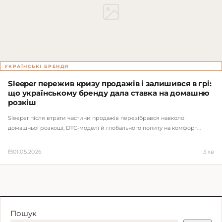
УКРАЇНСЬКІ БРЕНДИ
Sleeper пережив кризу продажів і залишився в грі:
що українському бренду дала ставка на домашню
розкіш
Sleeper після втрати частини продажів перезібрався навколо
домашньої розкоші, DTC-моделі й глобального попиту на комфорт…
01.05.2026
3 хв
Пошук