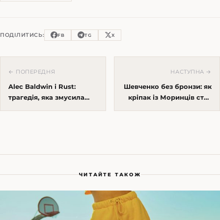
ПОДІЛИТИСЬ:
FB
TG
X
← ПОПЕРЕДНЯ
НАСТУПНА →
Alec Baldwin і Rust:
Шевченко без бронзи: як
трагедія, яка змусила
кріпак із Моринців став
Голлівуд рахувати
головним культурним
ризики на майданчику
капіталом України
ЧИТАЙТЕ ТАКОЖ