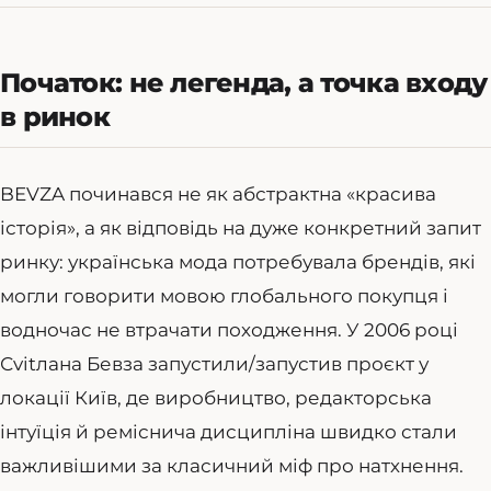
Початок: не легенда, а точка входу
в ринок
BEVZA починався не як абстрактна «красива
історія», а як відповідь на дуже конкретний запит
ринку: українська мода потребувала брендів, які
могли говорити мовою глобального покупця і
водночас не втрачати походження. У 2006 році
Сvitлана Бевза запустили/запустив проєкт у
локації Київ, де виробництво, редакторська
інтуїція й реміснича дисципліна швидко стали
важливішими за класичний міф про натхнення.