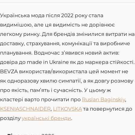
Українська мода після 2022 року стала
видимішою, але ця видимість не дорівнює
легкому ринку. Для брендів змінилися витрати на
доставку, страхування, комунікації та виробниче
планування. Водночас з’явився новий актив:
довіра до made in Ukraine як до маркера стійкості.
BEVZA використав/використала цей момент не
як одноразову хвилю симпатії, а як довгу розмову
про якість, пам’ять і сучасність. У цьому ж
кластері варто прочитати про
Ruslan Baginskiy
,
KSENIASCHNAIDER
,
LITKOVSKA
та повернутися до
розділу
українські бренди
.