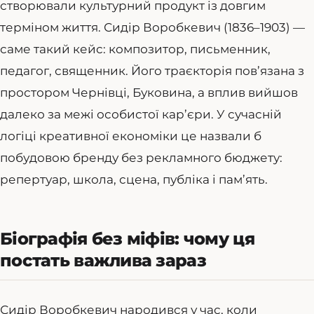
створювали культурний продукт із довгим
терміном життя. Сидір Воробкевич (1836–1903) —
саме такий кейс: композитор, письменник,
педагог, священник. Його траєкторія пов’язана з
простором Чернівці, Буковина, а вплив вийшов
далеко за межі особистої кар’єри. У сучасній
логіці креативної економіки це назвали б
побудовою бренду без рекламного бюджету:
репертуар, школа, сцена, публіка і пам’ять.
Біографія без міфів: чому ця
постать важлива зараз
Сидір Воробкевич народився у час, коли