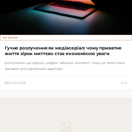
НОВИНИ
Гучне розлучення як медіасеріал: чому приватне
життя зірок миттєво стає економікою уваги
розлучення: що відомо, цифри, таблиця, контекст і чому ця тема стала
трендом для української аудиторії.
06.06.2026
2 хв