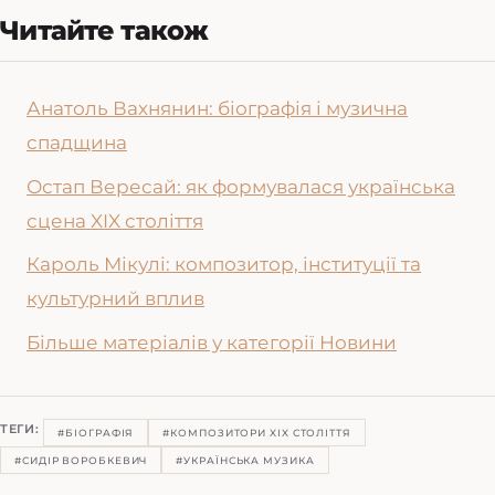
Читайте також
Анатоль Вахнянин: біографія і музична
спадщина
Остап Вересай: як формувалася українська
сцена XIX століття
Кароль Мікулі: композитор, інституції та
культурний вплив
Більше матеріалів у категорії Новини
ТЕГИ:
#БІОГРАФІЯ
#КОМПОЗИТОРИ XIX СТОЛІТТЯ
#СИДІР ВОРОБКЕВИЧ
#УКРАЇНСЬКА МУЗИКА