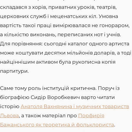
складався з хорів, приватних уроків, театрів,
церковних служб і меценатських кіл. Умовна
вартість такої праці вимірювалася не гонораром,
а кількістю виконань, переписаних нот і учнів.
Для порівняння: сьогодні каталог одного артиста
може коштувати десятки мільйонів доларів, а тоді
найціннішим активом була рукописна копія
партитури.
Саме тому роль інституцій критична. Поруч із
біографією Сидір Воробкевич варто читати
історію
Анатоля Вахнянина і музичних товариств
Львова
, а також матеріал про
Порфирія
Бажанського як теоретика й фольклориста
.