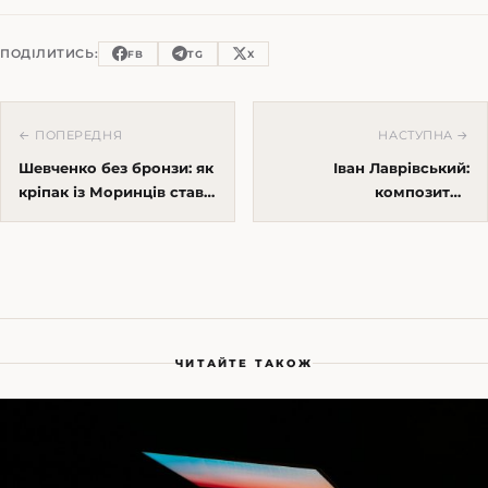
ПОДІЛИТИСЬ:
FB
TG
X
← ПОПЕРЕДНЯ
НАСТУПНА →
Шевченко без бронзи: як
Іван Лаврівський:
кріпак із Моринців став
композитор
головним культурним
Перемишльської школи,
капіталом України
який будував
український хор до
інституцій
ЧИТАЙТЕ ТАКОЖ