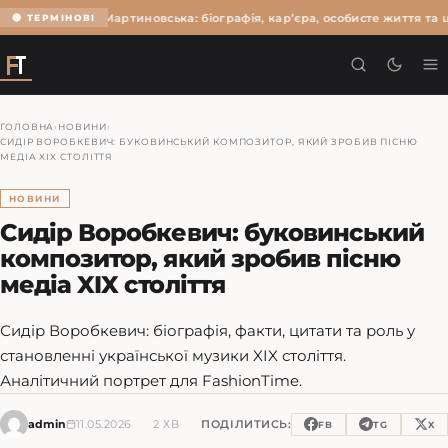
Ольга Мартиновська: біографія, кар’єра, особисте життя та ц
🔴 ТЕРМІНОВІ
ГОЛОВНА
›
НОВИНИ
›
СИДІР ВОРОБКЕВИЧ: БУКОВИНСЬКИЙ КОМПОЗИТОР, ЯКИЙ ЗРОБИВ ПІСНЮ
МЕДІА XIX СТОЛІТТЯ
НОВИНИ
Сидір Воробкевич: буковинський
композитор, який зробив пісню
медіа XIX століття
Сидір Воробкевич: біографія, факти, цитати та роль у
становленні української музики XIX століття.
Аналітичний портрет для FashionTime.
admin
11.05.2026
2 ХВ
ПОДІЛИТИСЬ:
FB
TG
X