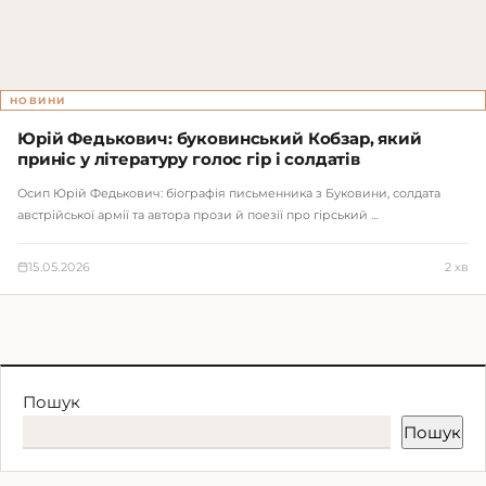
НОВИНИ
Юрій Федькович: буковинський Кобзар, який
приніс у літературу голос гір і солдатів
Осип Юрій Федькович: біографія письменника з Буковини, солдата
австрійської армії та автора прози й поезії про гірський …
15.05.2026
2 хв
Пошук
Пошук