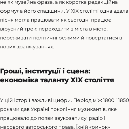
не як музейна фраза, а як коротка редакційна
формула його спадщини. У XIX столітті одна вдала
пісня могла працювати як сьогодні працює
вірусний трек: переходити з міста в місто,
переживати політичні режими й повертатися в
нових аранжуваннях.
Гроші, інституції і сцена:
економіка таланту XIX століття
У цій історії важливі цифри. Період між 1800 і 1850
роками дав Україні покоління музикантів, яке
працювало до появи звукозапису, радіо і
масового авторського права. Їхній «ринок»