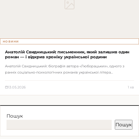
НОВИНИ
Анатолій Свидницький: письменник, який залишив один
роман — і відкрив хроніку української родини
Анатолій Свидницький: біографія автора «Люборацьких», одного з
ранніх соціально-психологічних романів української літера…
13.05.2026
1 хв
Пошук
Пошук