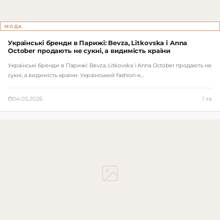
МОДА
Українські бренди в Парижі: Bevza, Litkovska і Anna
October продають не сукні, а видимість країни
Українські бренди в Парижі: Bevza, Litkovska і Anna October продають не
сукні, а видимість країни. Український fashion-к…
04.05.2026
1 хв