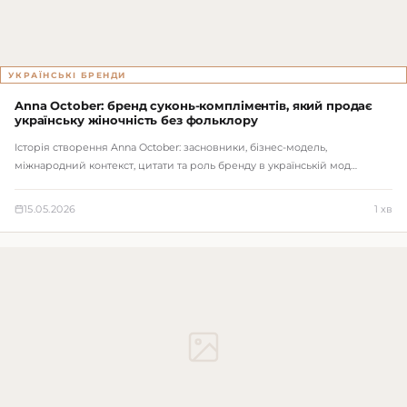
УКРАЇНСЬКІ БРЕНДИ
Anna October: бренд суконь-компліментів, який продає
українську жіночність без фольклору
Історія створення Anna October: засновники, бізнес-модель,
міжнародний контекст, цитати та роль бренду в українській мод…
15.05.2026
1 хв