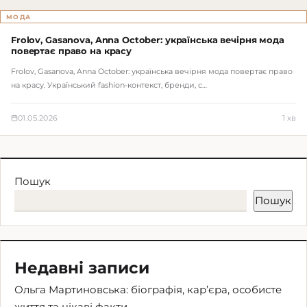
МОДА
Frolov, Gasanova, Anna October: українська вечірня мода
повертає право на красу
Frolov, Gasanova, Anna October: українська вечірня мода повертає право
на красу. Український fashion-контекст, бренди, с…
01.05.2026
1 хв
Пошук
Пошук
Недавні записи
Ольга Мартиновська: біографія, кар’єра, особисте
життя та цікаві факти