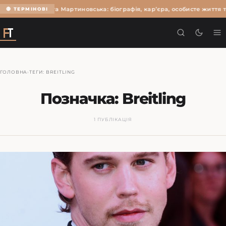
Ольга Мартиновська: біографія, кар’єра, особисте життя т
🔴 ТЕРМІНОВІ
ГОЛОВНА
›
ТЕГИ: BREITLING
Позначка:
Breitling
1 ПУБЛІКАЦІЯ