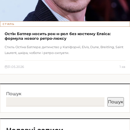
СТИЛЬ
Остін Батлер носить рок-н-рол без костюму Елвіса:
формула нового ретро-люксу
Стиль Остіна Батлера: дитинство у Каліфорнії, Elvis, Dune, Breitling, Saint
Laurent, шкіра, чоботи і ретро-силуети.
31.05.2026
1 хв
Пошук
Пошук