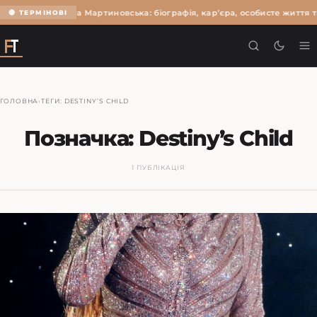
Ольга Мартиновська: біографія, кар’єра, особисте життя т
🔴 ТЕРМІНОВІ
ГОЛОВНА
›
ТЕГИ: DESTINY’S CHILD
Позначка:
Destiny’s Child
1 ПУБЛІКАЦІЯ