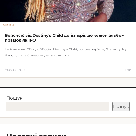
ЗІРКИ
Бейонсе: від Destiny’s Child до імперії, де кожен альбом
працює як IPO
Бейонсе від 90-х до 2000-х: Destiny’s Child, сольна кар’єра, Grammy, Ivy
Park, тури та бізнес-модель артистки.
09.05.2026
1 хв
Пошук
Пошук