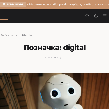
Ольга Мартиновська: біографія, кар’єра, особисте життя т
🔴 ТЕРМІНОВІ
ГОЛОВНА
›
ТЕГИ: DIGITAL
Позначка:
digital
1 ПУБЛІКАЦІЯ