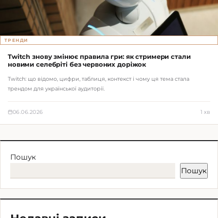
ТРЕНДИ
Twitch знову змінює правила гри: як стримери стали
новими селебріті без червоних доріжок
Twitch: що відомо, цифри, таблиця, контекст і чому ця тема стала
трендом для української аудиторії.
06.06.2026
1 хв
Пошук
Пошук