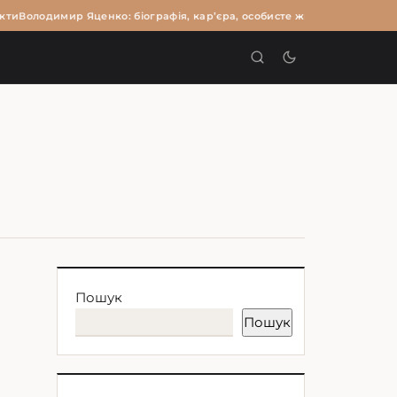
кти
Володимир Яценко: біографія, кар’єра, особисте життя та цікаві фа
И
Пошук
Пошук