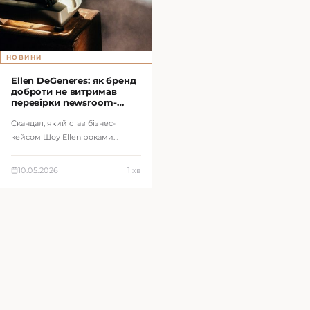
НОВИНИ
Ellen DeGeneres: як бренд
доброти не витримав
перевірки newsroom-
культурою
Скандал, який став бізнес-
кейсом Шоу Ellen роками
продавало одну емоцію — be
kind. Саме тому звинувачення
10.05.2026
1 хв
2020 року у то…