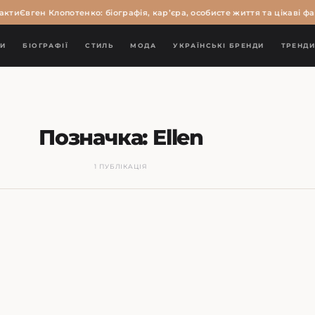
акти
Євген Клопотенко: біографія, кар’єра, особисте життя та цікаві фа
И
БІОГРАФІЇ
СТИЛЬ
МОДА
УКРАЇНСЬКІ БРЕНДИ
ТРЕНД
Позначка:
Ellen
1 ПУБЛІКАЦІЯ