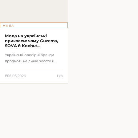
МОДА
Мода на українські
прикраси: чому Guzema,
SOVA й Kochut
конкурують не ціною, а
Українські ювелірні бренди
історією
продають не лише золото й
срібло, а історії, символи,
кастомізацію й подарункову
16.05.2026
1 хв
економіку.