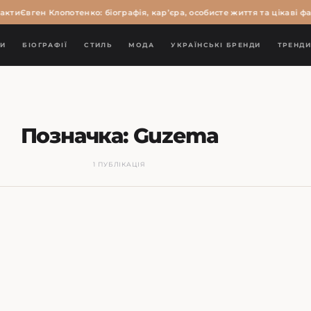
акти
Євген Клопотенко: біографія, кар’єра, особисте життя та цікаві фа
И
БІОГРАФІЇ
СТИЛЬ
МОДА
УКРАЇНСЬКІ БРЕНДИ
ТРЕНД
Позначка:
Guzema
1 ПУБЛІКАЦІЯ