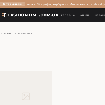
Ольга Мартиновська: біографія, кар’єра, особисте життя та цікаві ф
🔴 ТЕРМІНОВІ
FASHIONTIME.COM.UA
ГОЛОВНА
ЗІРКИ
НОВИН
ГОЛОВНА
›
ТЕГИ: GUZEMA