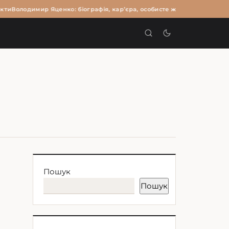
кти
Володимир Яценко: біографія, кар’єра, особисте життя та цікаві фа
И
Пошук
Пошук