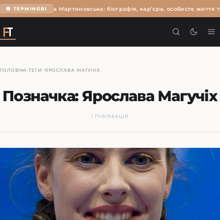
Ольга Мартиновська: біографія, кар’єра, особисте життя т
🔴 ТЕРМІНОВІ
ГОЛОВНА
›
ТЕГИ: ЯРОСЛАВА МАГУЧІХ
Позначка:
Ярослава Магучіх
1 ПУБЛІКАЦІЯ