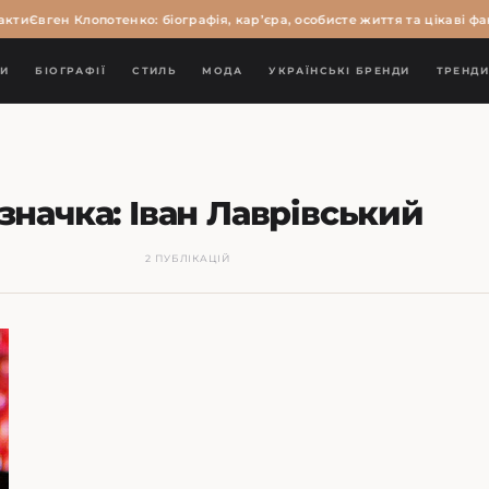
кти
Євген Клопотенко: біографія, кар’єра, особисте життя та цікаві фак
И
БІОГРАФІЇ
СТИЛЬ
МОДА
УКРАЇНСЬКІ БРЕНДИ
ТРЕНД
значка:
Іван Лаврівський
2 ПУБЛІКАЦІЙ