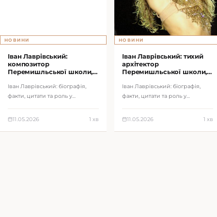
НОВИНИ
НОВИНИ
Іван Лаврівський:
Іван Лаврівський: тихий
композитор
архітектор
Перемишльської школи,
Перемишльської школи,
який будував український
без якої не було б
Іван Лаврівський: біографія,
Іван Лаврівський: біографія,
хор до інституцій
модерної сцени
факти, цитати та роль у
факти, цитати та роль у
формуванні української
становленні української музики
музичної культури XIX століття.
XIX століття. Аналітичний
11.05.2026
1 хв
11.05.2026
1 хв
портрет дл…