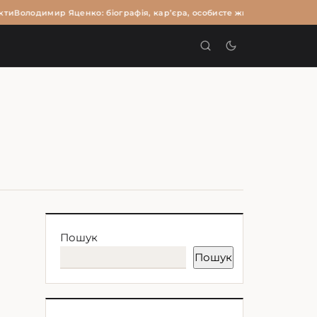
ти
Володимир Яценко: біографія, кар’єра, особисте життя та цікаві фа
И
Пошук
Пошук