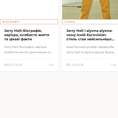
БІОГРАФІЇ
СТИЛЬ
Jerry Heil: біографія,
Jerry Heil і alyona alyona:
кар’єра, особисте життя
чому їхній Eurovision-
та цікаві факти
стиль став найсильнішою
fashion-заявкою України
Jerry Heil: біографія, кар’єра,
Аналітичний розбір гардероба
особисте життя, досягнення та
Jerry Heil та alyona alyona: базові
цікаві факти про відому
речі, бренди, сценічні образи й
українську постать.
поради стилістів для що…
03.07.2026
1 хв
11.05.2026
1 хв