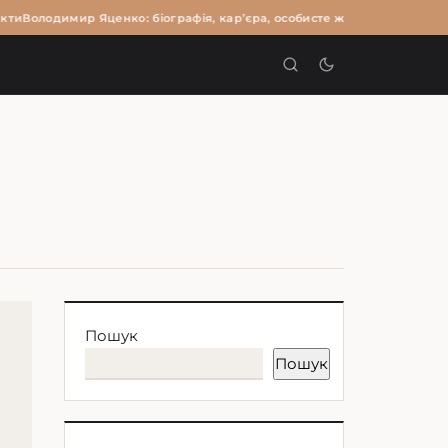
кти
Володимир Яценко: біографія, кар’єра, особисте життя та цікаві фа
И
Пошук
Пошук