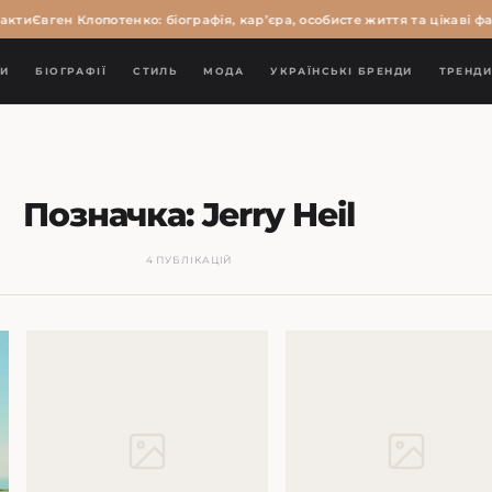
акти
Євген Клопотенко: біографія, кар’єра, особисте життя та цікаві фа
И
БІОГРАФІЇ
СТИЛЬ
МОДА
УКРАЇНСЬКІ БРЕНДИ
ТРЕНД
Позначка:
Jerry Heil
4 ПУБЛІКАЦІЙ