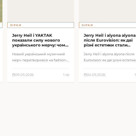
ЗІРКИ
ЗІРКИ
Jerry Heil і YAKTAK
Jerry Heil і alyona alyona
показали силу нового
після Eurovision: як дві
українського мерчу: чому
різні естетики стали
худі артиста стало
одним сильним образо
Новий український музичний
Jerry Heil і alyona alyona після
модним медіа
України
мерч перетворився на fashion-
Eurovision: як дві різні естети
продукт: худі, футболки, ліміти й
стали одним сильним образ
спільноти навколо артистів.
України. Аналіз образів у…
09.05.2026
1 хв
04.05.2026