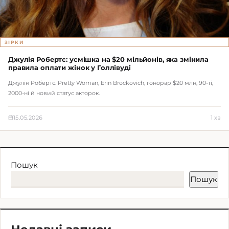
ЗІРКИ
Джулія Робертс: усмішка на $20 мільйонів, яка змінила
правила оплати жінок у Голлівуді
Джулія Робертс: Pretty Woman, Erin Brockovich, гонорар $20 млн, 90-ті,
2000-ні й новий статус акторок.
15.05.2026
1 хв
Пошук
Пошук