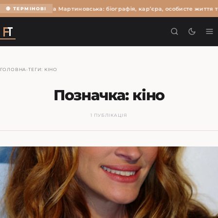
Ольга Мартиновська: біографія, кар’єра, особисте життя т
🔴 ТЕРМІНОВІ
ГОЛОВНА
›
ТЕГИ: КІНО
Позначка:
кіно
1 ПУБЛІКАЦІЯ