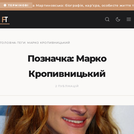
Ольга Мартиновська: біографія, кар’єра, особисте життя т
🔴 ТЕРМІНОВІ
ГОЛОВНА
›
ТЕГИ: МАРКО КРОПИВНИЦЬКИЙ
Позначка:
Марко
Кропивницький
2 ПУБЛІКАЦІЙ