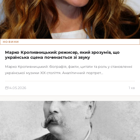
НОВИНИ
Марко Кропивницький: режисер, який зрозумів, що
українська сцена починається зі звуку
Марко Кропивницький: біографія, факти, цитати та роль у становленні
української музики XIX століття. Аналітичний портрет…
14.05.2026
1 хв