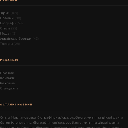
Зірки
(109)
Новини
(98)
Біографії
(59)
Стиль
(55)
Мода
(43)
Українські бренди
(43)
Тренди
(28)
РЕДАКЦІЯ
Про нас
Контакти
Реклама
Стандарти
ОСТАННІ НОВИНИ
Ольга Мартиновська: біографія, кар’єра, особисте життя та цікаві факти
Євген Клопотенко: біографія, кар’єра, особисте життя та цікаві факти
Володимир Яценко: біографія, кар’єра, особисте життя та цікаві факти