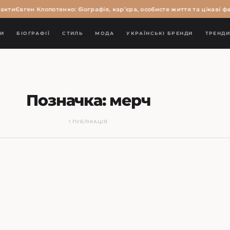
акти
Євген Клопотенко: біографія, кар’єра, особисте життя та цікаві фа
И
БІОГРАФІЇ
СТИЛЬ
МОДА
УКРАЇНСЬКІ БРЕНДИ
ТРЕНД
Позначка:
мерч
1 ПУБЛІКАЦІЯ