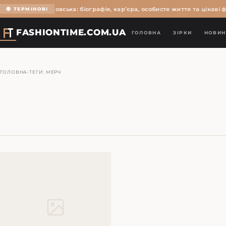
Ольга Мартиновська: біографія, кар’єра, особисте життя та цікаві ф
🔴 ТЕРМІНОВІ
FASHIONTIME.COM.UA
ГОЛОВНА
ЗІРКИ
НОВИН
ГОЛОВНА
›
ТЕГИ: МЕРЧ