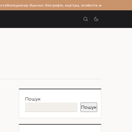
кти
Володимир Яценко: біографія, кар’єра, особисте життя та цікаві фа
И
Пошук
Пошук