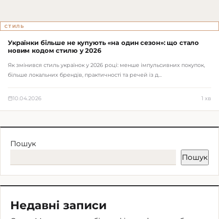
СТИЛЬ
Українки більше не купують «на один сезон»: що стало
новим кодом стилю у 2026
Як змінився стиль українок у 2026 році: менше імпульсивних покупок,
більше локальних брендів, практичності та речей із д…
10.04.2026
1 хв
Пошук
Пошук
Недавні записи