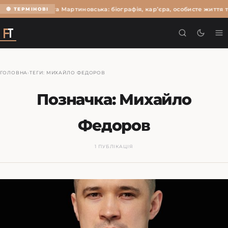
Ольга Мартиновська: біографія, кар’єра, особисте життя т
🔴 ТЕРМІНОВІ
ГОЛОВНА
›
ТЕГИ: МИХАЙЛО ФЕДОРОВ
Позначка:
Михайло
Федоров
1 ПУБЛІКАЦІЯ