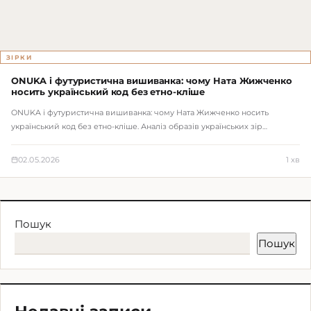
ЗІРКИ
ONUKA і футуристична вишиванка: чому Ната Жижченко
носить український код без етно-кліше
ONUKA і футуристична вишиванка: чому Ната Жижченко носить
український код без етно-кліше. Аналіз образів українських зір…
02.05.2026
1 хв
Пошук
Пошук