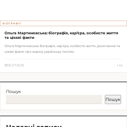
БІОГРАФІЇ
Ольга Мартиновська: біографія, кар’єра, особисте життя
та цікаві факти
Ольга Мартиновська: біографія, кар’єра, особисте життя, досягнення та
цікаві факти про відому українську постать.
05.07.2026
1 хв
Пошук
Пошук