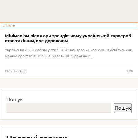
СТИЛЬ
Мінімалізм після ери трендів: чому український гардероб
став тихішим, але дорожчим
Український мінімалізм у стилі 2026: нейтральні кольори, якісні тканини,
менше логотипів і більше інвестицій у речі на р…
23.04.2026
1 хв
Пошук
Пошук