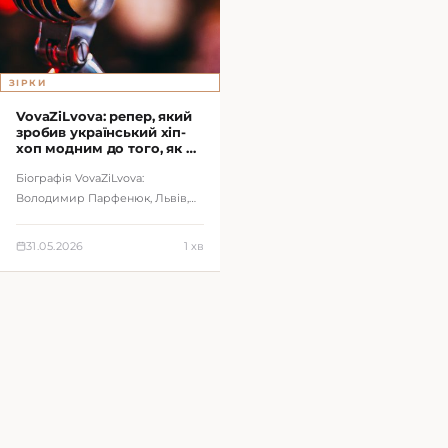
ЗІРКИ
VovaZiLvova: репер, який
зробив український хіп-
хоп модним до того, як це
стало трендом
Біографія VovaZiLvova:
Володимир Парфенюк, Львів,
M1, україномовний реп 2000-х,
еміграція до США, повернення
31.05.2026
1 хв
до музики т…