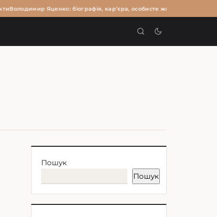
ти
Володимир Яценко: біографія, кар’єра, особисте життя та цікаві фак
И
Пошук
Пошук