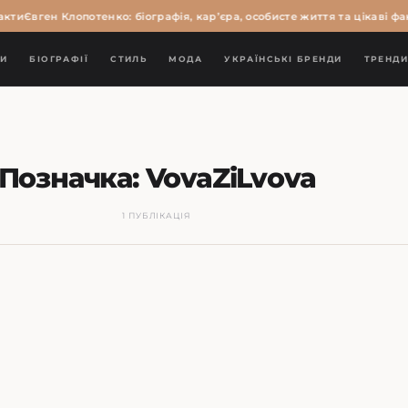
кти
Євген Клопотенко: біографія, кар’єра, особисте життя та цікаві фак
И
БІОГРАФІЇ
СТИЛЬ
МОДА
УКРАЇНСЬКІ БРЕНДИ
ТРЕНД
Позначка:
VovaZiLvova
1 ПУБЛІКАЦІЯ