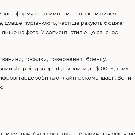
одна формула, а симптом того, як змінився
, довше порівнюють, частіше рахують бюджет і
е лише на фото. У сегменті стилю це означає
 тканини, посадки, повернення і бренду.
овний shopping support доходити до $1000+, тому
цифрові гардероби та онлайн-рекомендації. Вони 
к.
ьком умовам: бути достатньо зібраним для офісу, н