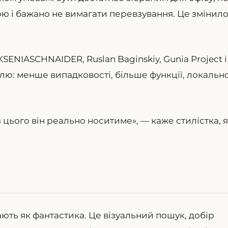
ою і бажано не вимагати перевзування. Це змінил
SENIASCHNAIDER, Ruslan Baginskiy, Gunia Project і
илю: менше випадковості, більше функції, локальн
з цього він реально носитиме», — каже стилістка, 
ють як фантастика. Це візуальний пошук, добір