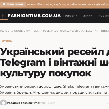
Ольга Мартиновська: біографія, кар’єра, особисте життя та цікаві фак
🔴 ТЕРМІНОВІ
FASHIONTIME.COM.UA
ГОЛОВНА
ЗІРКИ
НОВИН
ГОЛОВНА
›
СТИЛЬ
›
УКРАЇНСЬКИЙ РЕСЕЙЛ ДОРОСЛІШАЄ: SHAFA, TELEGRAM І ВІ
СТИЛЬ
Український ресейл д
Telegram і вінтажні
культуру покупок
Український ресейл дорослішає: Shafa, Telegram і вінта
України: бренди, AI-рішення, цифри, поради стилістів і s
Редакція FashionTime
30.04.2026
2