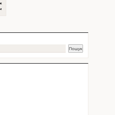
к
м
Пошук