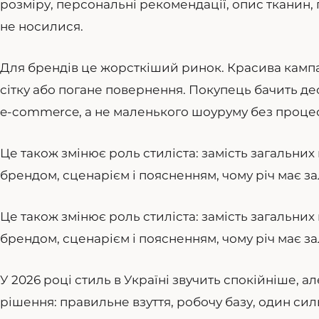
розміру, персональні рекомендації, опис тканин, 
не носилися.
Для брендів це жорсткіший ринок. Красива кампан
сітку або погане повернення. Покупець бачить дес
e-commerce, а не маленького шоуруму без процес
Це також змінює роль стиліста: замість загальних
брендом, сценарієм і поясненням, чому річ має з
Це також змінює роль стиліста: замість загальних
брендом, сценарієм і поясненням, чому річ має з
У 2026 році стиль в Україні звучить спокійніше, а
рішення: правильне взуття, робочу базу, один сил