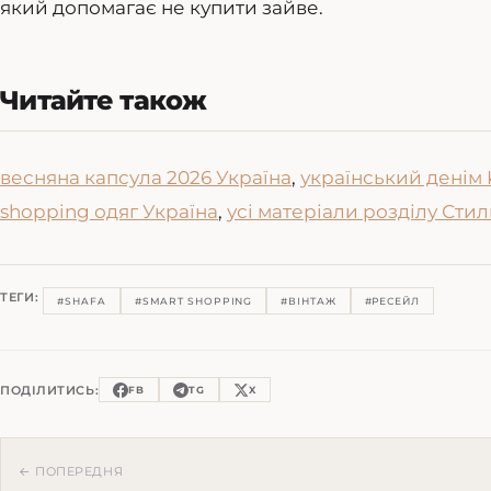
який допомагає не купити зайве.
Читайте також
весняна капсула 2026 Україна
,
український дені
shopping одяг Україна
,
усі матеріали розділу Стил
ТЕГИ:
#SHAFA
#SMART SHOPPING
#ВІНТАЖ
#РЕСЕЙЛ
ПОДІЛИТИСЬ:
FB
TG
X
← ПОПЕРЕДНЯ