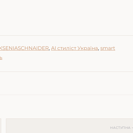
м KSENIASCHNAIDER
,
AI стиліст Україна
,
smart
ь
НАСТУПНА 