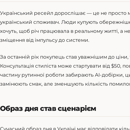
Український ресейл дорослішає — це не просто м
український споживач. Люди купують обережніше
хочуть, щоб річ працювала в реальному житті, а н
зміщення від імпульсу до системи.
За останній рік покупець став уважнішим до ціни,
Консультація стиліста може стартувати від $50, п
частину рутинної роботи забирають AI-добірки, 
замінюють смак, але зменшують кількість помило
Образ дня став сценарієм
Сучасний образ дня в Україні має відповідати кіл