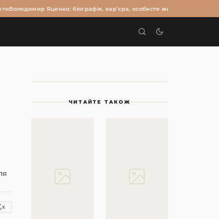
и
Володимир Яценко: біографія, кар’єра, особисте життя та цікаві факт
И
ЧИТАЙТЕ ТАКОЖ
ля
X