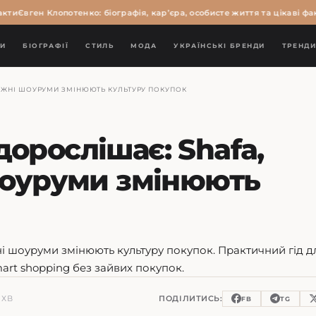
ти
Євген Клопотенко: біографія, кар’єра, особисте життя та цікаві факт
И
БІОГРАФІЇ
СТИЛЬ
МОДА
УКРАЇНСЬКІ БРЕНДИ
ТРЕНД
НТАЖНІ ШОУРУМИ ЗМІНЮЮТЬ КУЛЬТУРУ ПОКУПОК
орослішає: Shafa,
 шоуруми змінюють
жні шоуруми змінюють культуру покупок. Практичний гід д
mart shopping без зайвих покупок.
 ХВ
ПОДІЛИТИСЬ:
FB
TG