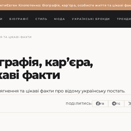
и
Євген Клопотенко: біографія, кар’єра, особисте життя та цікаві факти
И
БІОГРАФІЇ
СТИЛЬ
МОДА
УКРАЇНСЬКІ БРЕНДИ
ТРЕНД
Я ТА ЦІКАВІ ФАКТИ
графія, кар’єра,
каві факти
сягнення та цікаві факти про відому українську постать.
ПОДІЛИТИСЬ:
FB
TG