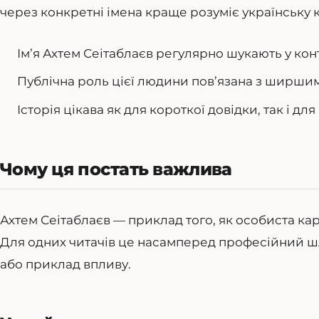
через конкретні імена краще розуміє українську ку
Ім’я Ахтем Сеітаблаєв регулярно шукають у конт
Публічна роль цієї людини пов’язана з ширшим
Історія цікава як для короткої довідки, так і д
Чому ця постать важлива
Ахтем Сеітаблаєв — приклад того, як особиста кар
Для одних читачів це насамперед професійний шля
або приклад впливу.