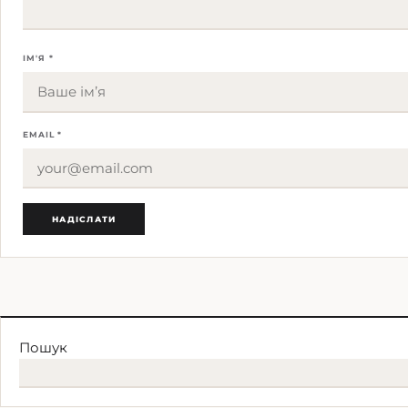
ІМ'Я *
EMAIL *
Пошук