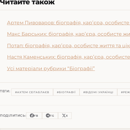
Читайте також
Артем Пивоваров: біографія, кар’єра, особисте 
Макс Барських: біографія, кар’єра, особисте жи
Потап: біографія, кар’єра, особисте життя та ці
Настя Каменських: біографія, кар’єра, особисте
Усі матеріали рубрики “Біографії”
ТЕГИ:
#АХТЕМ СЕІТАБЛАЄВ
#БІОГРАФІЇ
#ВІДОМІ УКРАЇНЦІ
#РЕЖ
ПОДІЛИТИСЬ:
FB
TG
X