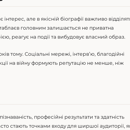
нтерес, але в якісній біографії важливо відділят
еітаблаєв головним залишається не приватна
рією, реагує на події та вибудовує власний образ.
ків тому. Соціальні мережі, інтерв’ю, благодійні
еакції на війну формують репутацію не менше, ніж
знаваність, професійні результати та здатність
асто стають точками входу для ширшої аудиторії, я