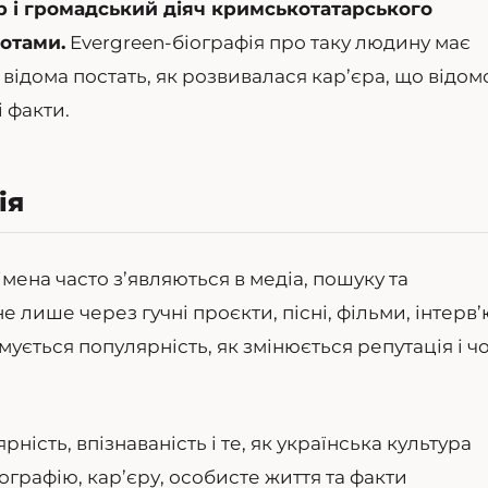
р і громадський діяч кримськотатарського
отами.
Evergreen-біографія про таку людину має
м відома постать, як розвивалася кар’єра, що відом
 факти.
ія
імена часто з’являються в медіа, пошуку та
не лише через гучні проєкти, пісні, фільми, інтерв
ується популярність, як змінюється репутація і ч
рність, впізнаваність і те, як українська культура
ографію, кар’єру, особисте життя та факти