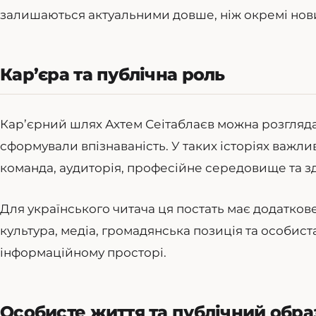
залишаються актуальними довше, ніж окремі нов
Кар’єра та публічна роль
Кар’єрний шлях Ахтем Сеітаблаєв можна розглядат
сформували впізнаваність. У таких історіях важливі
команда, аудиторія, професійне середовище та зд
Для українського читача ця постать має додаткове
культура, медіа, громадянська позиція та особис
інформаційному просторі.
Особисте життя та публічний обра