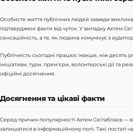
Особисте життя публічних людей завжди викликає і
підтверджені факти від чуток. У випадку Ахтем С
сенсаційність, а те, як людина комунікує з аудито
Публічність сьогодні працює інакше, ніж десять ро
ініціативи, тури, прем’єри, волонтерські дії та р
офіційні досягнення.
Досягнення та цікаві факти
Серед причин популярності Ахтем Сеітаблаєв — впі
залишатися в інформаційному полі. Такі постаті ч