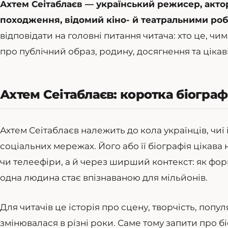
Ахтем Сеітаблаєв — український режисер, акто
походження, відомий кіно- й театральними роб
відповідати на головні питання читача: хто це, чи
про публічний образ, родину, досягнення та цікаві
Ахтем Сеітаблаєв: коротка біограф
Ахтем Сеітаблаєв належить до кола українців, чиї 
соціальних мережах. Його або її біографія цікава 
чи телеефіри, а й через ширший контекст: як форм
одна людина стає впізнаваною для мільйонів.
Для читачів це історія про сцену, творчість, популя
змінювалася в різні роки. Саме тому запити про бі