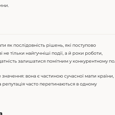
ини.
и як послідовність рішень, які поступово
 не тільки найгучніші події, а й роки роботи,
атність залишатися помітним у конкурентному пол
 значення: вона є частиною сучасної мапи країни,
та репутація часто перетинаються в одному
з