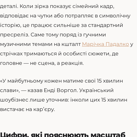
деталі. Коли зірка показує сімейний кадр,
відповідає на чутки або потрапляє в символічну
історію, це працює сильніше за стандартний
пресреліз. Саме тому поряд із гучними
музичними темами на кшталт
Марічка Падалко
у
стрічках тримаються й особисті сюжети, де
головне — не сцена, а реакція.
«У майбутньому кожен матиме свої 15 хвилин
слави», — казав Енді Воргол. Український
шоубізнес лише уточнив: інколи цих 15 хвилин
вистачає на кар’єру.
Цифри, які пояснюють масштаб