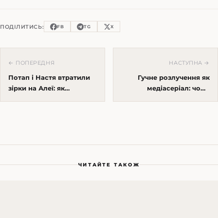
ПОДІЛИТИСЬ:
FB
TG
X
← ПОПЕРЕДНЯ
НАСТУПНА →
Потап і Настя втратили
Гучне розлучення як
зірки на Алеї: як
медіасеріал: чому
випадковий дует став
приватне життя зірок
символом епохи — і
миттєво стає
чому тепер усе інакше
економікою уваги
ЧИТАЙТЕ ТАКОЖ