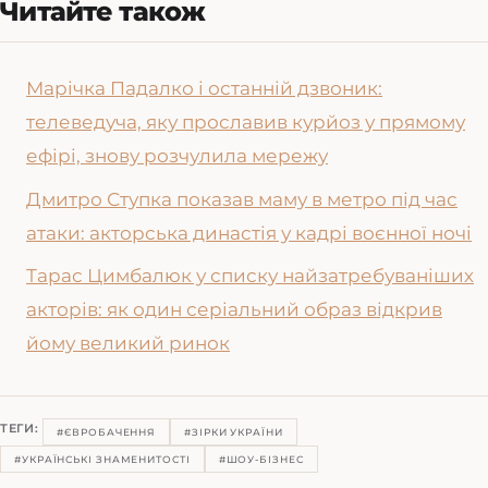
Читайте також
Марічка Падалко і останній дзвоник:
телеведуча, яку прославив курйоз у прямому
ефірі, знову розчулила мережу
Дмитро Ступка показав маму в метро під час
атаки: акторська династія у кадрі воєнної ночі
Тарас Цимбалюк у списку найзатребуваніших
акторів: як один серіальний образ відкрив
йому великий ринок
ТЕГИ:
#ЄВРОБАЧЕННЯ
#ЗІРКИ УКРАЇНИ
#УКРАЇНСЬКІ ЗНАМЕНИТОСТІ
#ШОУ-БІЗНЕС