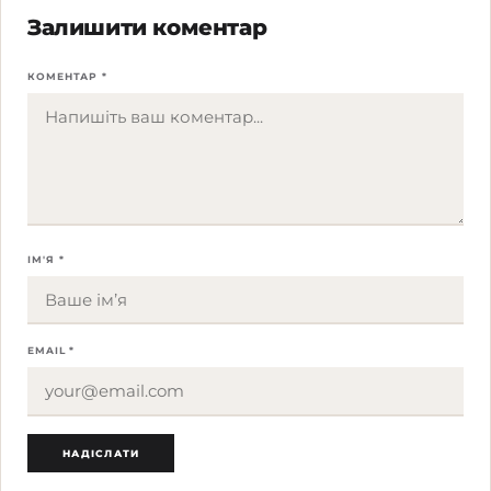
Залишити коментар
КОМЕНТАР *
ІМ'Я *
EMAIL *