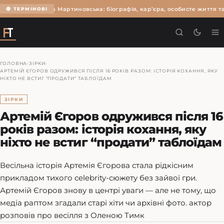
Ольга Мартиновська: біографія, кар’єра, особисте життя та
🔴 ТЕРМІНОВІ
ГОЛОВНА
›
ЗІРКИ
›
АРТЕМІЙ ЄГОРОВ ОДРУЖИВСЯ ПІСЛЯ 16 РОКІВ РАЗОМ: ІСТОРІЯ КОХАННЯ, ЯКУ
НІХТО НЕ ВСТИГ “ПРОДАТИ” ТАБЛОЇДАМ
ЗІРКИ
Артемій Єгоров одружився після 16
років разом: історія кохання, яку
ніхто не встиг “продати” таблоїдам
Весільна історія Артемія Єгорова стала рідкісним
прикладом тихого celebrity-сюжету без зайвої гри.
Артемій Єгоров знову в центрі уваги — але не тому, що
медіа раптом згадали старі хіти чи архівні фото. актор
розповів про весілля з Оленою Тимк