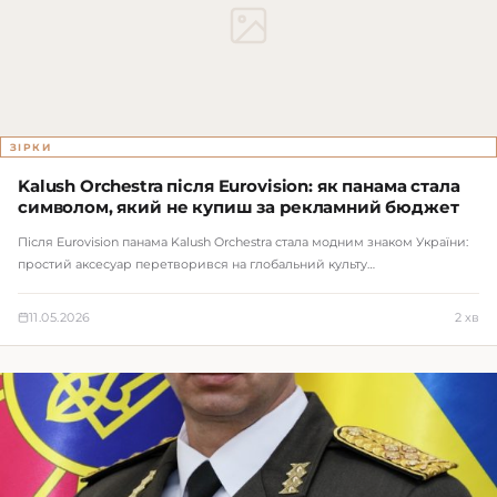
ЗІРКИ
Kalush Orchestra після Eurovision: як панама стала
символом, який не купиш за рекламний бюджет
Після Eurovision панама Kalush Orchestra стала модним знаком України:
простий аксесуар перетворився на глобальний культу…
11.05.2026
2 хв