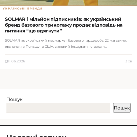
УКРАЇНСЬКІ БРЕНДИ
SOLMAR і мільйон підписників: як український
бренд базового трикотажу продає відповідь на
питання “що вдягнути”
SOLMAR як український масмаркет базового гардероба: 22 магазини,
експансія в Польщу та США, сильний Instagram і ставка н…
11.06.2026
3 хв
Пошук
Пошук