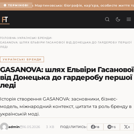
Ольга Мартиновська: біографія, кар’єра, особисте життя та
🔴 ТЕРМІНОВІ
ГОЛОВНА
›
УКРАЇНСЬКІ БРЕНДИ
›
GASANOVA: ШЛЯХ ЕЛЬВІРИ ГАСАНОВОЇ ВІД ДОНЕЦЬКА ДО ГАРДЕРОБУ ПЕРШОЇ
ЛЕДІ
УКРАЇНСЬКІ БРЕНДИ
GASANOVA: шлях Ельвіри Гасанової
від Донецька до гардеробу першої
леді
Історія створення GASANOVA: засновники, бізнес-
модель, міжнародний контекст, цитати та роль бренду в
українській моді.
admin
16.05.2026
3 ХВ
ПОДІЛИТИСЬ:
FB
TG
X