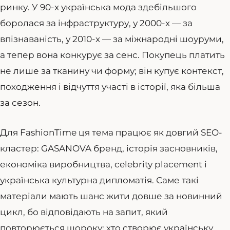
ринку. У 90-х українська мода здебільшого
боролася за інфраструктуру, у 2000-х — за
впізнаваність, у 2010-х — за міжнародні шоуруми,
а тепер вона конкурує за сенс. Покупець платить
не лише за тканину чи форму; він купує контекст,
походження і відчуття участі в історії, яка більша
за сезон.
Для FashionTime ця тема працює як довгий SEO-
кластер: GASANOVA бренд, історія засновників,
економіка виробництва, celebrity placement і
українська культурна дипломатія. Саме такі
матеріали мають шанс жити довше за новинний
цикл, бо відповідають на запит, який
повторюється щороку: хто створює українську