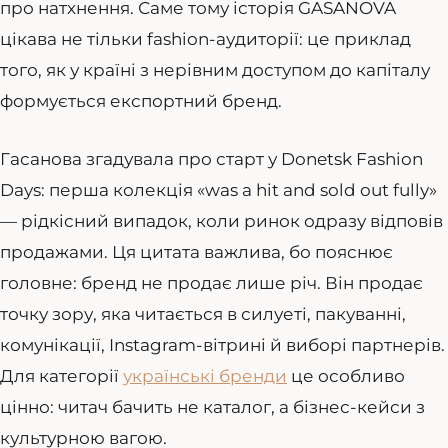
про натхнення. Саме тому історія GASANOVA
цікава не тільки fashion-аудиторії: це приклад
того, як у країні з нерівним доступом до капіталу
формується експортний бренд.
Гасанова згадувала про старт у Donetsk Fashion
Days: перша колекція «was a hit and sold out fully»
— рідкісний випадок, коли ринок одразу відповів
продажами. Ця цитата важлива, бо пояснює
головне: бренд не продає лише річ. Він продає
точку зору, яка читається в силуеті, пакуванні,
комунікації, Instagram-вітрині й виборі партнерів.
Для категорії
українські бренди
це особливо
цінно: читач бачить не каталог, а бізнес-кейси з
культурною вагою.