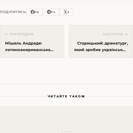
ПОДІЛИТИСЬ:
FB
TG
X
← ПОПЕРЕДНЯ
НАСТУПНА →
Мішель Андраде:
Старицький: драматург,
латиноамериканська
який зробив український
енергія, українська
театр ринком,
сцена і гардероб для
гастролями і брендом
літа цілий рік
ЧИТАЙТЕ ТАКОЖ