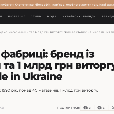
Євген Клопотенко: біографія, кар’єра, особисте життя та цікаві факти
В
И
БІОГРАФІЇ
СТИЛЬ
МОДА
УКРАЇНСЬКІ БРЕНДИ
ТРЕНД
АД 40 МАГАЗИНАМИ ТА 1 МЛРД ГРН ВИТОРГУ ТРИМАЄ СТАВКУ НА MADE IN UKRAI
 фабриці: бренд із
та 1 млрд грн виторг
e in Ukraine
990 рік, понад 40 магазинів, 1 млрд грн виторгу,
 ХВ
ПОДІЛИТИСЬ:
FB
TG