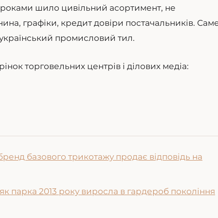
е роками шило цивільний асортимент, не
нина, графіки, кредит довіри постачальників. Сам
о український промисловий тил.
рінок торговельних центрів і ділових медіа:
 бренд базового трикотажу продає відповідь на
як парка 2013 року виросла в гардероб покоління