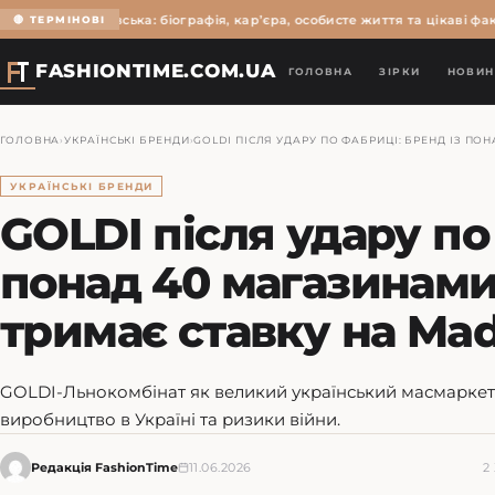
ьга Мартиновська: біографія, кар’єра, особисте життя та цікаві факти
🔴 ТЕРМІНОВІ
FASHIONTIME.COM.UA
ГОЛОВНА
ЗІРКИ
НОВИН
ГОЛОВНА
›
УКРАЇНСЬКІ БРЕНДИ
›
GOLDI ПІСЛЯ УДАРУ ПО ФАБРИЦІ: БРЕНД ІЗ ПОН
УКРАЇНСЬКІ БРЕНДИ
GOLDI після удару по
понад 40 магазинами 
тримає ставку на Mad
GOLDI-Льнокомбінат як великий український масмаркет: 1
виробництво в Україні та ризики війни.
Редакція FashionTime
11.06.2026
2