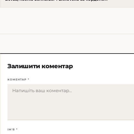
Залишити коментар
КОМЕНТАР *
ІМ'Я *