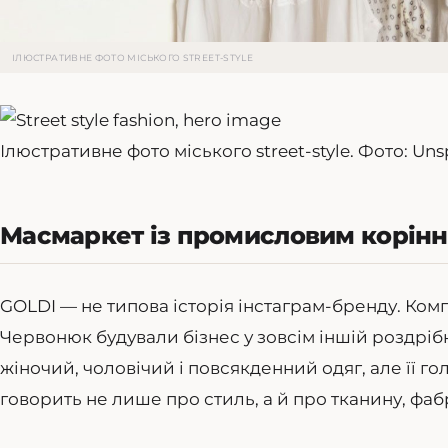
ІЛЮСТРАТИВНЕ ФОТО МІСЬКОГО STREET-STYLE
Ілюстративне фото міського street-style. Фото: Uns
Масмаркет із промисловим корін
GOLDI — не типова історія інстаграм-бренду. Компа
Червонюк будували бізнес у зовсім іншій роздріб
жіночий, чоловічий і повсякденний одяг, але її 
говорить не лише про стиль, а й про тканину, фаб