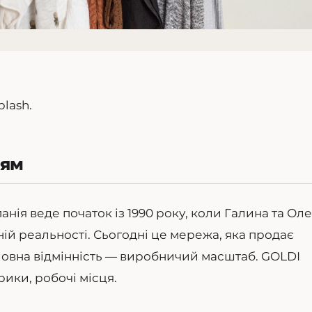
plash.
ням
нія веде початок із 1990 року, коли Галина та Оле
ній реальності. Сьогодні це мережа, яка продає
головна відмінність — виробничий масштаб. GOLDI
рики, робочі місця.