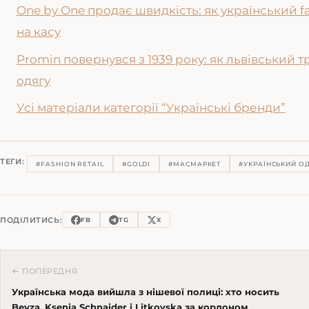
One by One продає швидкість: як український f
на касу
Promin повернувся з 1939 року: як львівський 
одягу
Усі матеріали категорії “Українські бренди”
ТЕГИ:
#FASHION RETAIL
#GOLDI
#МАСМАРКЕТ
#УКРАЇНСЬКИЙ О
ПОДІЛИТИСЬ:
FB
TG
X
← ПОПЕРЕДНЯ
Українська мода вийшла з нішевої полиці: хто носить
Bevza, Ksenia Schnaider і Litkovska за кордоном