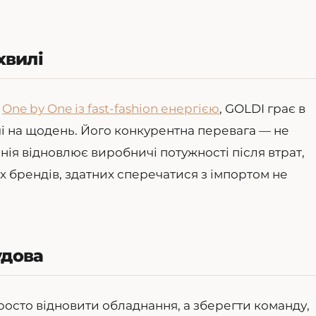
хвилі
о
One by One із fast-fashion енергією
, GOLDI грає в
ечі на щодень. Його конкурентна перевага — не
нія відновлює виробничі потужності після втрат,
х брендів, здатних сперечатися з імпортом не
удова
просто відновити обладнання, а зберегти команду,