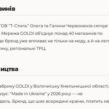
зинів
 ТОВ “Т-Стиль” Олега та Галини Червонюків сягнув 
. Мережа GOLDI об’єднує понад 40 магазинів по
де бренд уже впливає не тільки на моду, а й на лег
тику, регіональні ТРЦ.
ництва
фабрику GOLDI у Волочиську Хмельницької області
ує: “Made in Ukraine” у 2026 році — не
ель. Бренд, що шиє всередині країни, платить н