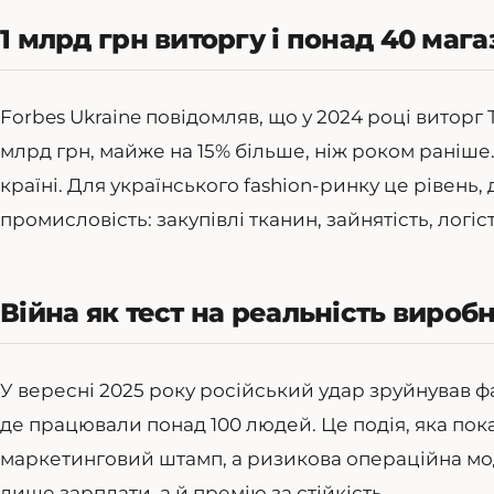
1 млрд грн виторгу і понад 40 мага
Forbes Ukraine повідомляв, що у 2024 році виторг
млрд грн, майже на 15% більше, ніж роком раніше
країні. Для українського fashion-ринку це рівень, 
промисловість: закупівлі тканин, зайнятість, логіс
Війна як тест на реальність вироб
У вересні 2025 року російський удар зруйнував 
де працювали понад 100 людей. Це подія, яка показ
маркетинговий штамп, а ризикова операційна мод
лише зарплати, а й премію за стійкість.