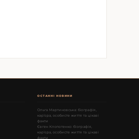
ОСТАННІ НОВИНИ
Ольга Мартиновська: біографія,
кар’єра, особисте життя та цікаві
факти
Євген Клопотенко: біографія,
кар’єра, особисте життя та цікаві
факти