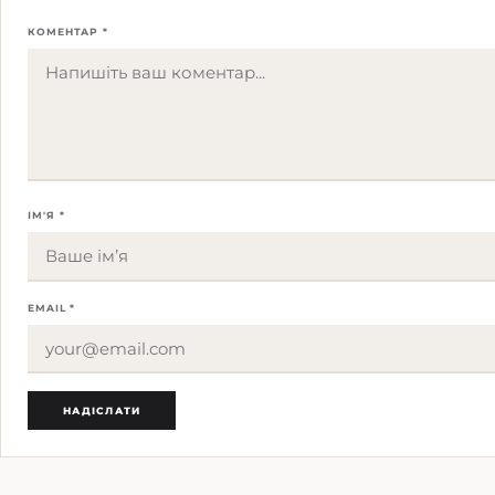
КОМЕНТАР *
ІМ'Я *
EMAIL *