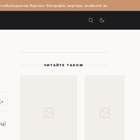
и
Володимир Яценко: біографія, кар’єра, особисте життя та цікаві факт
И
ЧИТАЙТЕ ТАКОЖ
X
оці