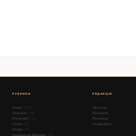
РУБРИКИ
РЕДАКЦІЯ
Зірки
(109)
Про нас
Новини
(98)
Контакти
Біографії
(59)
Реклама
Стиль
(55)
Стандарти
Мода
(43)
Українські бренди
(43)