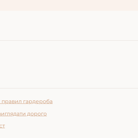
их правил гардероба
 виглядати дорого
ст