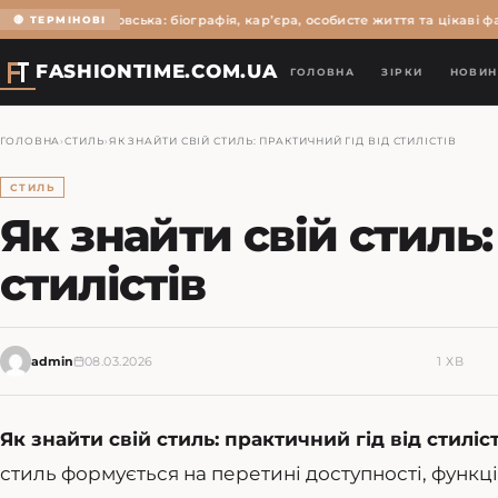
Ольга Мартиновська: біографія, кар’єра, особисте життя та цікаві фак
🔴 ТЕРМІНОВІ
FASHIONTIME.COM.UA
ГОЛОВНА
ЗІРКИ
НОВИН
ГОЛОВНА
›
СТИЛЬ
›
ЯК ЗНАЙТИ СВІЙ СТИЛЬ: ПРАКТИЧНИЙ ГІД ВІД СТИЛІСТІВ
СТИЛЬ
Як знайти свій стиль:
стилістів
admin
08.03.2026
1 ХВ
Як знайти свій стиль: практичний гід від стиліст
стиль формується на перетині доступності, функці