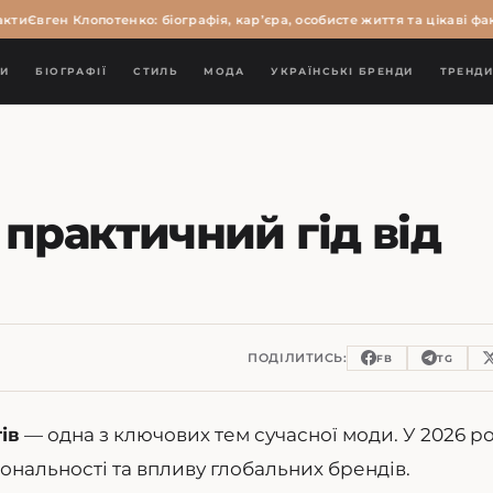
ти
Євген Клопотенко: біографія, кар’єра, особисте життя та цікаві факт
И
БІОГРАФІЇ
СТИЛЬ
МОДА
УКРАЇНСЬКІ БРЕНДИ
ТРЕНД
 практичний гід від
ПОДІЛИТИСЬ:
FB
TG
ів
— одна з ключових тем сучасної моди. У 2026 р
ональності та впливу глобальних брендів.