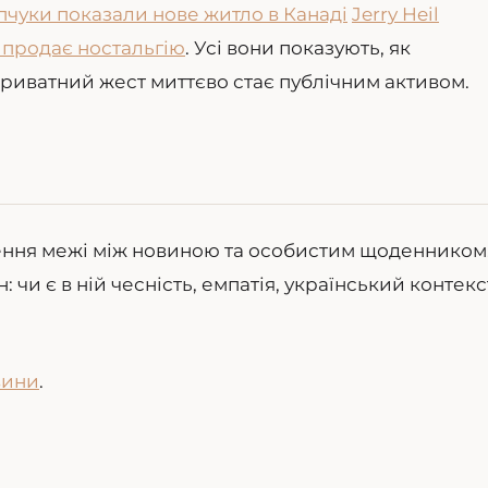
пчуки показали нове житло в Канаді
Jerry Heil
у продає ностальгію
. Усі вони показують, як
 приватний жест миттєво стає публічним активом.
ення межі між новиною та особистим щоденником
: чи є в ній чесність, емпатія, український контекст
вини
.