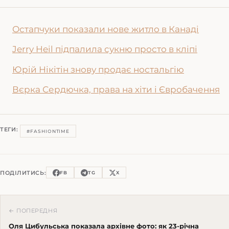
Остапчуки показали нове житло в Канаді
Jerry Heil підпалила сукню просто в кліпі
Юрій Нікітін знову продає ностальгію
Вєрка Сердючка, права на хіти і Євробачення
ТЕГИ:
#FASHIONTIME
ПОДІЛИТИСЬ:
FB
TG
X
← ПОПЕРЕДНЯ
Оля Цибульська показала архівне фото: як 23-річна