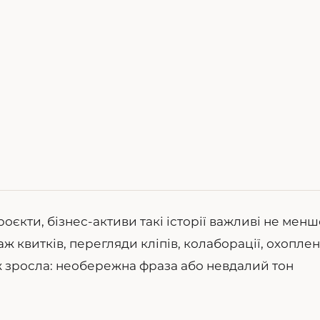
оєкти, бізнес-активи такі історії важливі не менш
аж квитків, перегляди кліпів, колаборації, охопле
ож зросла: необережна фраза або невдалий тон