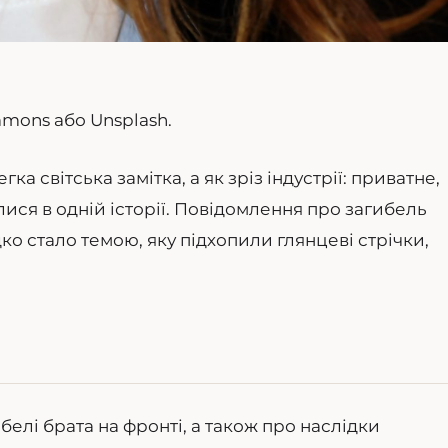
mmons або Unsplash.
а світська замітка, а як зріз індустрії: приватне,
ися в одній історії. Повідомлення про загибель
ко стало темою, яку підхопили глянцеві стрічки,
елі брата на фронті, а також про наслідки