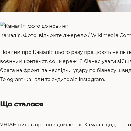
Камалія. Фото: відкрите джерело / Wikimedia Co
Новини про Камалія цього разу працюють не як легк
воєнний контекст, соцмережі й бізнес уваги зійшл
брата на фронті та наслідки удару по бізнесу швид
Telegram-канали та аудиторія Instagram.
Що сталося
УНІАН писав про повідомлення Камалії щодо загиб