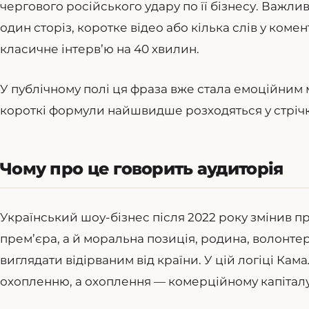
чергового російського удару по її бізнесу. Важлив
один сторіз, коротке відео або кілька слів у ком
класичне інтерв’ю на 40 хвилин.
У публічному полі ця фраза вже стала емоційним 
короткі формули найшвидше розходяться у стрічка
Чому про це говорить аудиторія
Український шоу-бізнес після 2022 року змінив п
прем’єра, а й моральна позиція, родина, волонтерс
виглядати відірваним від країни. У цій логіці Кам
охопленню, а охоплення — комерційному капіталу