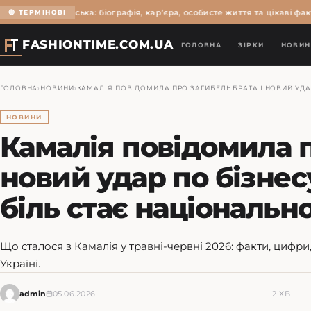
ьга Мартиновська: біографія, кар’єра, особисте життя та цікаві факти
Є
🔴 ТЕРМІНОВІ
FASHIONTIME.COM.UA
ГОЛОВНА
ЗІРКИ
НОВИН
ГОЛОВНА
›
НОВИНИ
›
КАМАЛІЯ ПОВІДОМИЛА ПРО ЗАГИБЕЛЬ БРАТА І НОВИЙ УДА
НОВИНИ
Камалія повідомила п
новий удар по бізнес
біль стає національ
Що сталося з Камалія у травні-червні 2026: факти, цифри
Україні.
admin
05.06.2026
2 ХВ