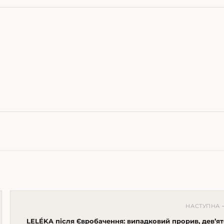
НАСТУПНА 
LELÉKA після Євробачення: випадковий прорив, дев’ят