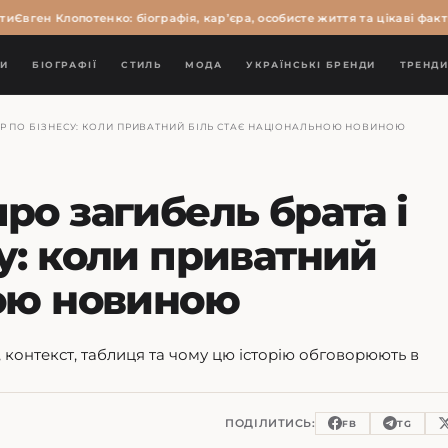
вген Клопотенко: біографія, кар’єра, особисте життя та цікаві факти
Во
И
БІОГРАФІЇ
СТИЛЬ
МОДА
УКРАЇНСЬКІ БРЕНДИ
ТРЕНД
Р ПО БІЗНЕСУ: КОЛИ ПРИВАТНИЙ БІЛЬ СТАЄ НАЦІОНАЛЬНОЮ НОВИНОЮ
ро загибель брата і
у: коли приватний
ною новиною
, контекст, таблиця та чому цю історію обговорюють в
ПОДІЛИТИСЬ:
FB
TG