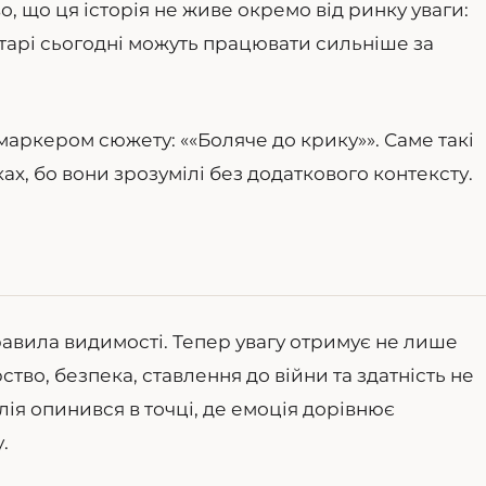
о, що ця історія не живе окремо від ринку уваги:
ентарі сьогодні можуть працювати сильніше за
маркером сюжету: ««Боляче до крику»». Саме такі
х, бо вони зрозумілі без додаткового контексту.
равила видимості. Тепер увагу отримує не лише
тво, безпека, ставлення до війни та здатність не
алія опинився в точці, де емоція дорівнює
.