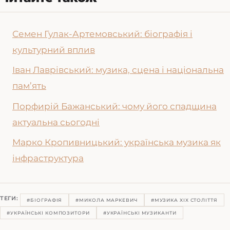
Семен Гулак-Артемовський: біографія і
культурний вплив
Іван Лаврівський: музика, сцена і національна
пам’ять
Порфирій Бажанський: чому його спадщина
актуальна сьогодні
Марко Кропивницький: українська музика як
інфраструктура
ТЕГИ:
#БІОГРАФІЯ
#МИКОЛА МАРКЕВИЧ
#МУЗИКА XIX СТОЛІТТЯ
#УКРАЇНСЬКІ КОМПОЗИТОРИ
#УКРАЇНСЬКІ МУЗИКАНТИ