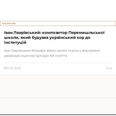
НОВИНИ
Іван Лаврівський: композитор Перемишльської
школи, який будував український хор до
інституцій
Іван Лаврівський: біографія, факти, цитати та роль у формуванні
української музичної культури XIX століття.
11.05.2026
2 хв