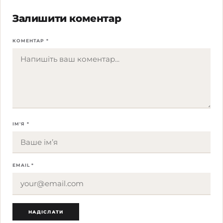
Залишити коментар
КОМЕНТАР *
ІМ'Я *
EMAIL *