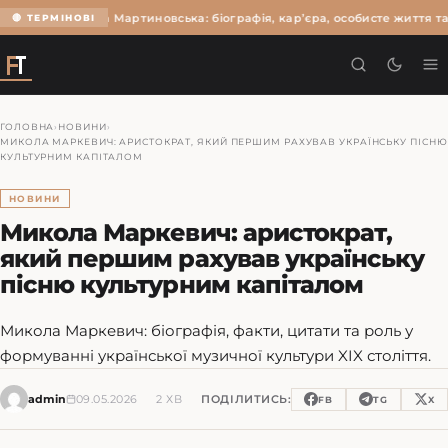
Ольга Мартиновська: біографія, кар’єра, особисте життя та
🔴 ТЕРМІНОВІ
ГОЛОВНА
›
НОВИНИ
›
МИКОЛА МАРКЕВИЧ: АРИСТОКРАТ, ЯКИЙ ПЕРШИМ РАХУВАВ УКРАЇНСЬКУ ПІСНЮ
КУЛЬТУРНИМ КАПІТАЛОМ
НОВИНИ
Микола Маркевич: аристократ,
який першим рахував українську
пісню культурним капіталом
Микола Маркевич: біографія, факти, цитати та роль у
формуванні української музичної культури XIX століття.
admin
09.05.2026
2 ХВ
ПОДІЛИТИСЬ:
FB
TG
X