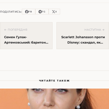
ПОДІЛИТИСЬ:
FB
TG
X
← ПОПЕРЕДНЯ
НАСТУПНА →
Семен Гулак-
Scarlett Johansson проти
Артемовський: баритон,
Disney: скандал, який
який перетворив
змінив правила
українську мову на
streaming-епохи
оперу
ЧИТАЙТЕ ТАКОЖ