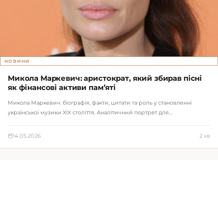
НОВИНИ
Микола Маркевич: аристократ, який збирав пісні
як фінансові активи пам’яті
Микола Маркевич: біографія, факти, цитати та роль у становленні
української музики XIX століття. Аналітичний портрет для…
14.05.2026
2 хв