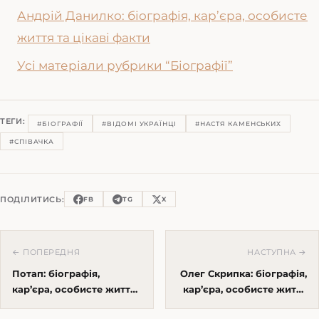
Андрій Данилко: біографія, кар’єра, особисте
життя та цікаві факти
Усі матеріали рубрики “Біографії”
ТЕГИ:
#БІОГРАФІЇ
#ВІДОМІ УКРАЇНЦІ
#НАСТЯ КАМЕНСЬКИХ
#СПІВАЧКА
ПОДІЛИТИСЬ:
FB
TG
X
← ПОПЕРЕДНЯ
НАСТУПНА →
Потап: біографія,
Олег Скрипка: біографія,
кар’єра, особисте життя
кар’єра, особисте життя
та цікаві факти
та цікаві факти