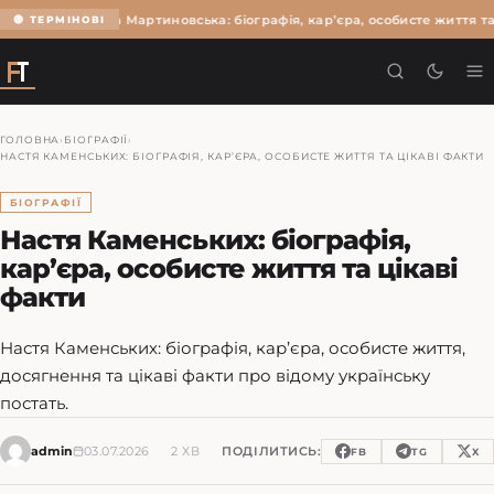
Ольга Мартиновська: біографія, кар’єра, особисте життя та
🔴 ТЕРМІНОВІ
ГОЛОВНА
›
БІОГРАФІЇ
›
НАСТЯ КАМЕНСЬКИХ: БІОГРАФІЯ, КАР’ЄРА, ОСОБИСТЕ ЖИТТЯ ТА ЦІКАВІ ФАКТИ
БІОГРАФІЇ
Настя Каменських: біографія,
кар’єра, особисте життя та цікаві
факти
Настя Каменських: біографія, кар’єра, особисте життя,
досягнення та цікаві факти про відому українську
постать.
admin
03.07.2026
2 ХВ
ПОДІЛИТИСЬ:
FB
TG
X