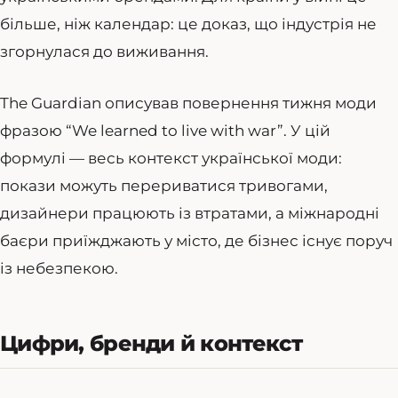
більше, ніж календар: це доказ, що індустрія не
згорнулася до виживання.
The Guardian описував повернення тижня моди
фразою “We learned to live with war”. У цій
формулі — весь контекст української моди:
покази можуть перериватися тривогами,
дизайнери працюють із втратами, а міжнародні
баєри приїжджають у місто, де бізнес існує поруч
із небезпекою.
Цифри, бренди й контекст