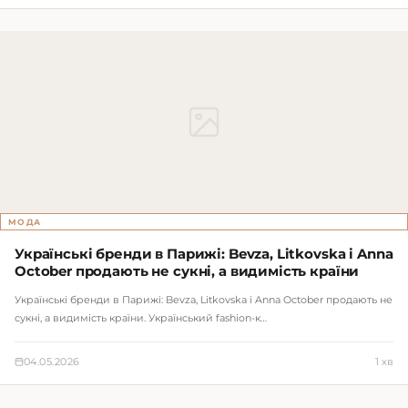
МОДА
Українські бренди в Парижі: Bevza, Litkovska і Anna
October продають не сукні, а видимість країни
Українські бренди в Парижі: Bevza, Litkovska і Anna October продають не
сукні, а видимість країни. Український fashion-к…
04.05.2026
1 хв