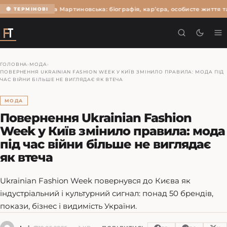
Ольга Мартиновська: біографія, кар’єра, особисте життя т
🔴 ТЕРМІНОВІ
ГОЛОВНА
›
МОДА
›
ПОВЕРНЕННЯ UKRAINIAN FASHION WEEK У КИЇВ ЗМІНИЛО ПРАВИЛА: МОДА ПІД
ЧАС ВІЙНИ БІЛЬШЕ НЕ ВИГЛЯДАЄ ЯК ВТЕЧА
МОДА
Повернення Ukrainian Fashion
Week у Київ змінило правила: мода
під час війни більше не виглядає
як втеча
Ukrainian Fashion Week повернувся до Києва як
індустріальний і культурний сигнал: понад 50 брендів,
покази, бізнес і видимість України.