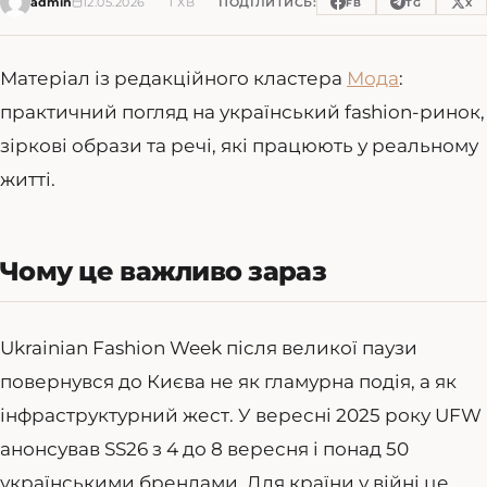
admin
12.05.2026
1 ХВ
ПОДІЛИТИСЬ:
FB
TG
X
Матеріал із редакційного кластера
Мода
:
практичний погляд на український fashion-ринок,
зіркові образи та речі, які працюють у реальному
житті.
Чому це важливо зараз
Ukrainian Fashion Week після великої паузи
повернувся до Києва не як гламурна подія, а як
інфраструктурний жест. У вересні 2025 року UFW
анонсував SS26 з 4 до 8 вересня і понад 50
українськими брендами. Для країни у війні це