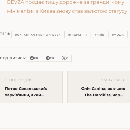
BEVZA продає тишу дорожче за тренди: чому
мінімалізм з Києва знову став валютою статусу
ТЕГИ:
#UKRAINIAN FASHION WEEK
#ІНДУСТРІЯ
#КИЇВ
#МОДА
ПОДІЛИТИСЬ:
FB
TG
X
← ПОПЕРЕДНЯ
НАСТУПНА →
Петро Сокальський:
Юлія Саніна: рок-шик
харків’янин, який
The Hardkiss, чорна
пояснив музику
шкіра і формула
цифрами, фольклором і
гардероба, який не
критикою
старіє