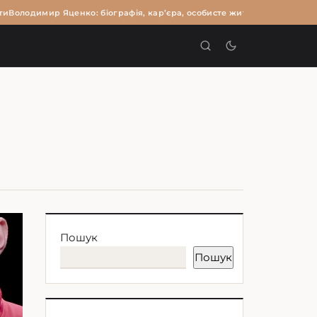
Володимир Яценко: біографія, кар’єра, особисте життя та цікаві факт
И
Пошук
Пошук