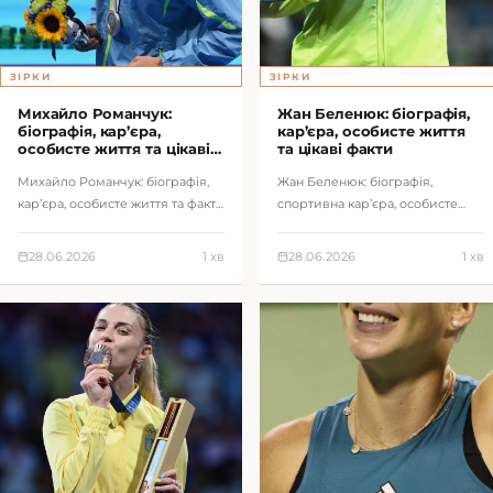
ЗІРКИ
ЗІРКИ
Михайло Романчук:
Жан Беленюк: біографія,
біографія, кар’єра,
кар’єра, особисте життя
особисте життя та цікаві
та цікаві факти
факти
Михайло Романчук: біографія,
Жан Беленюк: біографія,
кар’єра, особисте життя та факти
спортивна кар’єра, особисте
про українського плавця.
життя та факти про
олімпійського чемпіона.
28.06.2026
1 хв
28.06.2026
1 хв