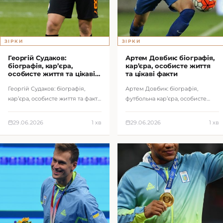
ЗІРКИ
ЗІРКИ
Георгій Судаков:
Артем Довбик: біографія,
біографія, кар’єра,
кар’єра, особисте життя
особисте життя та цікаві
та цікаві факти
факти
Георгій Судаков: біографія,
Артем Довбик: біографія,
кар’єра, особисте життя та факти
футбольна кар’єра, особисте
про півзахисника збірної
життя та факти про нападника
України.
збірної України.
29.06.2026
1 хв
29.06.2026
1 хв