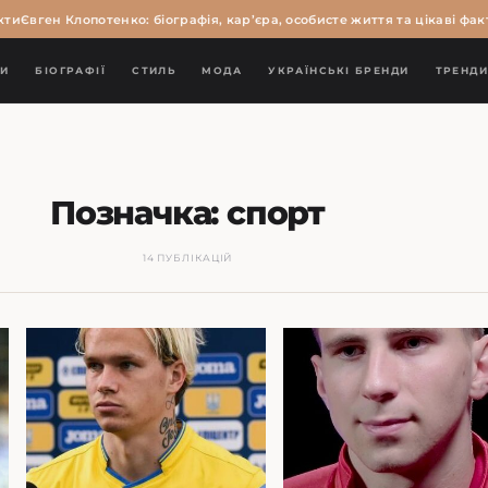
и
Євген Клопотенко: біографія, кар’єра, особисте життя та цікаві факти
И
БІОГРАФІЇ
СТИЛЬ
МОДА
УКРАЇНСЬКІ БРЕНДИ
ТРЕНД
Позначка:
спорт
14 ПУБЛІКАЦІЙ