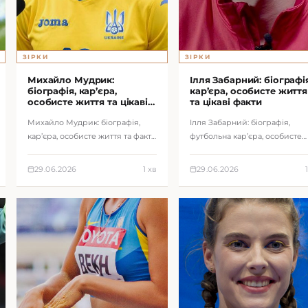
ЗІРКИ
ЗІРКИ
Михайло Мудрик:
Ілля Забарний: біографія
біографія, кар’єра,
кар’єра, особисте життя
особисте життя та цікаві
та цікаві факти
факти
Михайло Мудрик: біографія,
Ілля Забарний: біографія,
кар’єра, особисте життя та факти
футбольна кар’єра, особисте
про українського футболіста.
життя та факти про захисника
збірної України.
29.06.2026
1 хв
29.06.2026