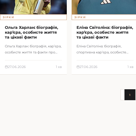
ЗІРКИ
ЗІРКИ
Ольга Харлан: біографія,
Еліна Світоліна: біографія,
кар’єра, особисте життя
кар’єра, особисте життя
та цікаві факти
та цікаві факти
Ольга Харлан: біографія, кар’єра,
Еліна Світоліна: біографія,
особисте життя та факти про
спортивна кар’єра, особисте
олімпійську чемпіонку з
життя та факти про українську
фехтування.
тенісистку.
27.06.2026
1 хв
27.06.2026
1 хв
1