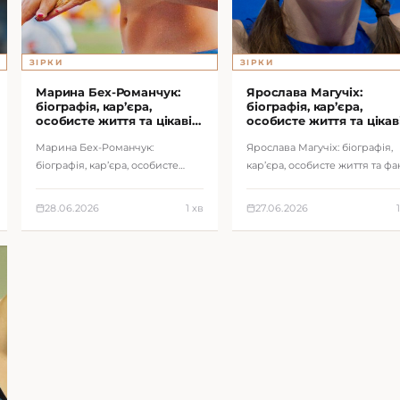
ЗІРКИ
ЗІРКИ
Марина Бех-Романчук:
Ярослава Магучіх:
біографія, кар’єра,
біографія, кар’єра,
особисте життя та цікаві
особисте життя та цікав
факти
факти
Марина Бех-Романчук:
Ярослава Магучіх: біографія,
біографія, кар’єра, особисте
кар’єра, особисте життя та фа
життя та факти про українську
про українську зірку легкої
легкоатлетку.
атлетики.
28.06.2026
1 хв
27.06.2026