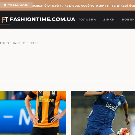
Ольга Мартиновська: біографія, кар’єра, особисте життя та цікаві факт
🔴 ТЕРМІНОВІ
FASHIONTIME.COM.UA
ГОЛОВНА
ЗІРКИ
НОВИН
ГОЛОВНА
›
ТЕГИ: СПОРТ