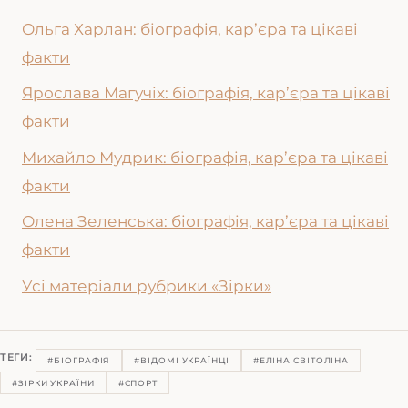
Ольга Харлан: біографія, кар’єра та цікаві
факти
Ярослава Магучіх: біографія, кар’єра та цікаві
факти
Михайло Мудрик: біографія, кар’єра та цікаві
факти
Олена Зеленська: біографія, кар’єра та цікаві
факти
Усі матеріали рубрики «Зірки»
ТЕГИ:
#БІОГРАФІЯ
#ВІДОМІ УКРАЇНЦІ
#ЕЛІНА СВІТОЛІНА
#ЗІРКИ УКРАЇНИ
#СПОРТ