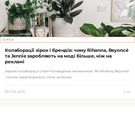
ЗІРКИ
Колаборації зірок і брендів: чому Rihanna, Beyoncé
та Jennie заробляють на моді більше, ніж на
рекламі
Зіркові колаборації стали мільярдною економікою. Як Rihanna, Beyoncé
і Jennie перетворюють стиль на бізнес.
13.06.2026
2 хв