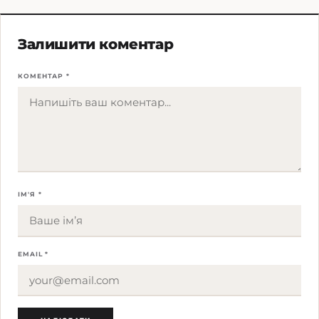
Залишити коментар
КОМЕНТАР *
ІМ'Я *
EMAIL *