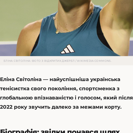
ЕЛІНА СВІТОЛІНА: ФОТО З ВІДКРИТИХ ДЖЕРЕЛ / WIKIMEDIA COMMONS.
Еліна Світоліна — найуспішніша українська
тенісистка свого покоління, спортсменка з
глобальною впізнаваністю і голосом, який після
2022 року звучить далеко за межами корту.
Біографія: звідки почався шлях