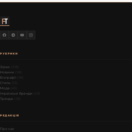
РУБРИКИ
Зірки
(109)
Новини
(98)
Біографії
(59)
Стиль
(55)
Мода
(43)
Українські бренди
(43)
Тренди
(28)
РЕДАКЦІЯ
Про нас