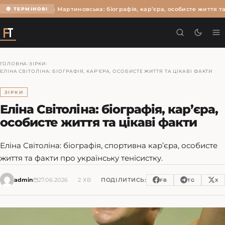
Ольга Мартиновська: біографія, кар’єра, особисте життя та
🔴 ТЕРМІНОВІ
ГОЛОВНА
›
ЗІРКИ
›
ЕЛІНА СВІТОЛІНА: БІОГРАФІЯ, КАР’ЄРА, ОСОБИСТЕ ЖИТТЯ ТА ЦІКАВІ ФАКТИ
ЗІРКИ
Еліна Світоліна: біографія, кар’єра,
особисте життя та цікаві факти
Еліна Світоліна: біографія, спортивна кар’єра, особисте
життя та факти про українську тенісистку.
admin
27.06.2026
2 ХВ
ПОДІЛИТИСЬ:
FB
TG
X