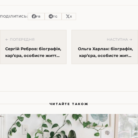
ПОДІЛИТИСЬ:
FB
TG
X
← ПОПЕРЕДНЯ
НАСТУПНА →
Сергій Ребров: біографія,
Ольга Харлан: біографія,
кар’єра, особисте життя
кар’єра, особисте життя
та цікаві факти
та цікаві факти
ЧИТАЙТЕ ТАКОЖ