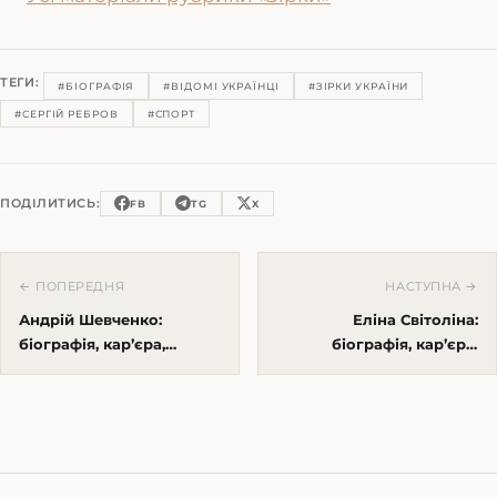
ТЕГИ:
#БІОГРАФІЯ
#ВІДОМІ УКРАЇНЦІ
#ЗІРКИ УКРАЇНИ
#СЕРГІЙ РЕБРОВ
#СПОРТ
ПОДІЛИТИСЬ:
FB
TG
X
← ПОПЕРЕДНЯ
НАСТУПНА →
Андрій Шевченко:
Еліна Світоліна:
біографія, кар’єра,
біографія, кар’єра,
особисте життя та цікаві
особисте життя та цікаві
факти
факти