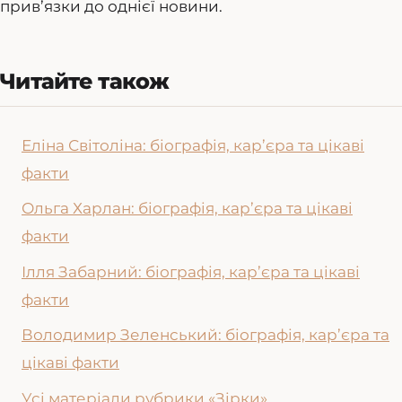
прив’язки до однієї новини.
Читайте також
Еліна Світоліна: біографія, кар’єра та цікаві
факти
Ольга Харлан: біографія, кар’єра та цікаві
факти
Ілля Забарний: біографія, кар’єра та цікаві
факти
Володимир Зеленський: біографія, кар’єра та
цікаві факти
Усі матеріали рубрики «Зірки»