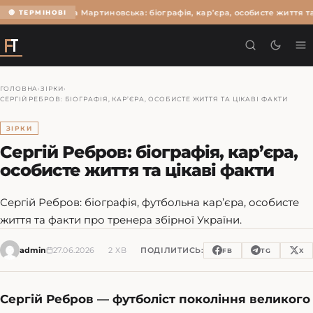
Ольга Мартиновська: біографія, кар’єра, особисте життя та
🔴 ТЕРМІНОВІ
ГОЛОВНА
›
ЗІРКИ
›
СЕРГІЙ РЕБРОВ: БІОГРАФІЯ, КАР’ЄРА, ОСОБИСТЕ ЖИТТЯ ТА ЦІКАВІ ФАКТИ
ЗІРКИ
Сергій Ребров: біографія, кар’єра,
особисте життя та цікаві факти
Сергій Ребров: біографія, футбольна кар’єра, особисте
життя та факти про тренера збірної України.
admin
27.06.2026
2 ХВ
ПОДІЛИТИСЬ:
FB
TG
X
Сергій Ребров — футболіст покоління великого