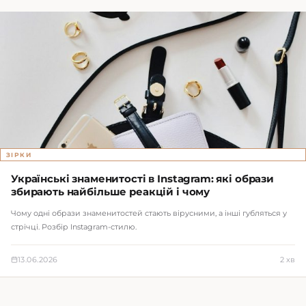
ЗІРКИ
Українські знаменитості в Instagram: які образи
збирають найбільше реакцій і чому
Чому одні образи знаменитостей стають вірусними, а інші губляться у
стрічці. Розбір Instagram-стилю.
13.06.2026
2 хв