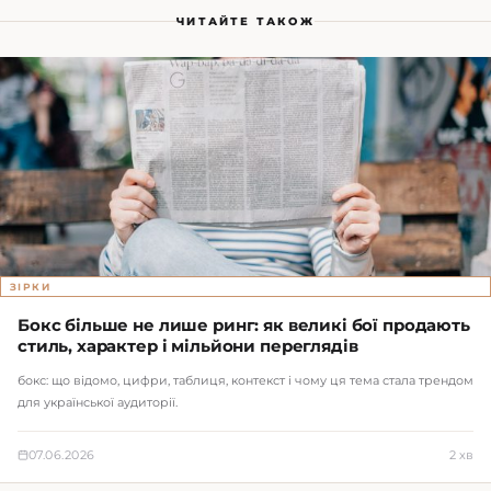
ЧИТАЙТЕ ТАКОЖ
ЗІРКИ
Бокс більше не лише ринг: як великі бої продають
стиль, характер і мільйони переглядів
бокс: що відомо, цифри, таблиця, контекст і чому ця тема стала трендом
для української аудиторії.
07.06.2026
2 хв