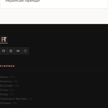
Українські бренди
РУБРИКИ
Зірки
(109)
Новини
(98)
Біографії
(59)
Стиль
(55)
Мода
(43)
Українські бренди
(43)
Тренди
(28)