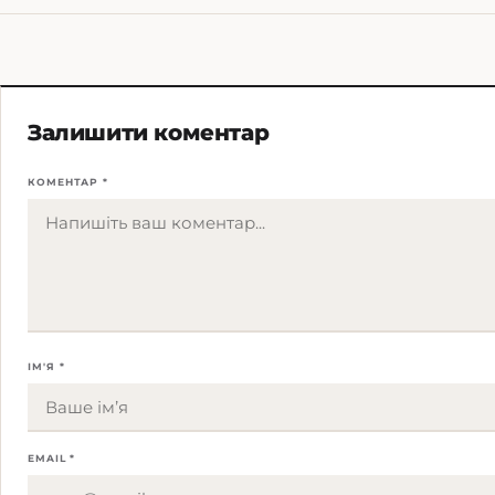
Залишити коментар
КОМЕНТАР *
ІМ'Я *
EMAIL *