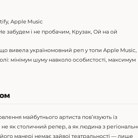
ify, Apple Music
Не забудем і не пробачим, Крузак, Ой на ой
 що вивела україномовний реп у топи Apple Music,
ролі: мінімум шуму навколо особистості, максимум
вом
влення майбутнього артиста пов’язують із
не як столичний репер, а як людина з регіональн
У його манері немає зайвої театральності — лише