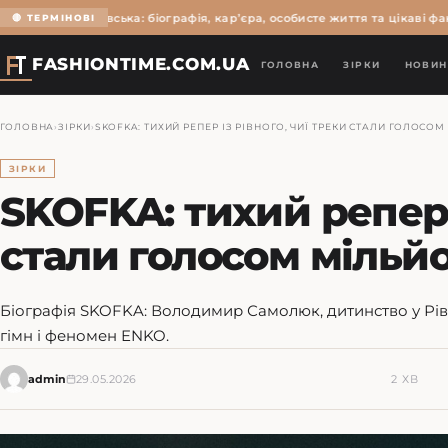
льга Мартиновська: біографія, кар’єра, особисте життя та цікаві факти
🔴 ТЕРМІНОВІ
FASHIONTIME.COM.UA
ГОЛОВНА
ЗІРКИ
НОВИН
ГОЛОВНА
›
ЗІРКИ
›
SKOFKA: ТИХИЙ РЕПЕР ІЗ РІВНОГО, ЧИЇ ТРЕКИ СТАЛИ ГОЛОСО
ЗІРКИ
SKOFKA: тихий репер 
стали голосом мільйо
Біографія SKOFKA: Володимир Самолюк, дитинство у Рівн
гімн і феномен ENKO.
admin
29.05.2026
2 ХВ