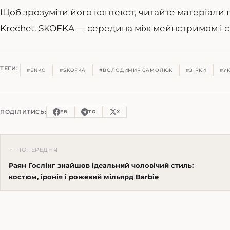
Щоб зрозуміти його контекст, читайте матеріали п
Krechet. SKOFKA — середина між мейнстримом і
ТЕГИ:
#ENKO
#SKOFKA
#ВОЛОДИМИР САМОЛЮК
#ЗІРКИ
#У
ПОДІЛИТИСЬ:
FB
TG
X
← ПОПЕРЕДНЯ
Раян Гослінг знайшов ідеальний чоловічий стиль:
костюм, іронія і рожевий мільярд Barbie