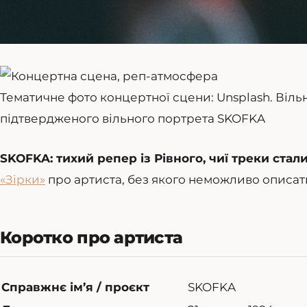
Тематичне фото концертної сцени: Unsplash. Віль
підтвердженого вільного портрета SKOFKA
SKOFKA: тихий репер із Рівного, чиї треки стал
«Зірки»
про артиста, без якого неможливо описати
Коротко про артиста
Справжнє ім’я / проєкт
SKOFKA