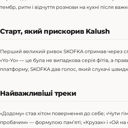
тембр, ритм і відчуття розмови на кухні після важк
Старт, який прискорив Kalush
Перший великий ривок SKOFKA отримав через сп
«Yo-Yo» — це була не випадкова серія фітів, а пра
платформу, SKOFKA дав голос, який слухачі швидк
Найважливіші треки
«Додому» став хітом повернення до себе; «Чути гі
пробачим» — формулою пам’яті; «Крузак» і «Ой на