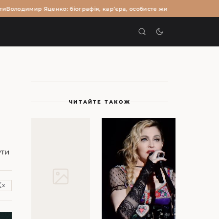
олодимир Яценко: біографія, кар’єра, особисте життя та цікаві факти
И
ЧИТАЙТЕ ТАКОЖ
ути
X