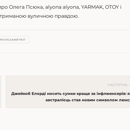
ро Олега Псюка, alyona alyona, YARMAK, OTOY і
 стриманою вуличною правдою.
КРАЇНСЬКИЙ РЕП
НАСТУПНА 
Джейкоб Елорді носить сумки краще за інфлюенсерів: я
австралієць став новим символом люкс