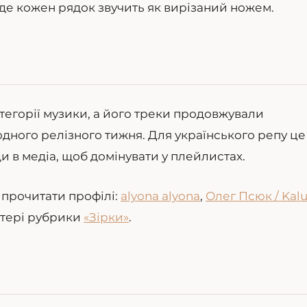
, де кожен рядок звучить як вирізаний ножем.
категорії музики, а його треки продовжували
одного релізного тижня. Для українського репу це
и в медіа, щоб домінувати у плейлистах.
 прочитати профілі:
alyona alyona
,
Олег Псюк / Kal
астері рубрики
«Зірки»
.