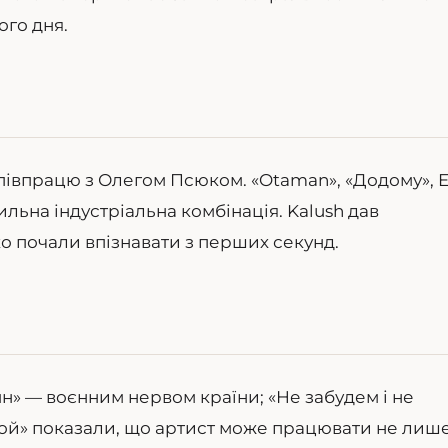
ого дня.
івпрацю з Олегом Псюком. «Otaman», «Додому», 
вильна індустріальна комбінація. Kalush дав
о почали впізнавати з перших секунд.
мн» — воєнним нервом країни; «Не забудем і не
 ой» показали, що артист може працювати не лише