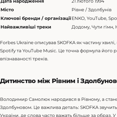
Дата народження
21 лютого 1994
Місто
Рівне / Здолбунів
Ключові бренди / організації
ENKO, YouTube, Spot
Найважливіші треки
Додому, Чути гімн, 
Forbes Ukraine описував SKOFKA як частину хвилі,
Spotify та YouTube Music. Це точна формула його 
впізнаваності треків.
Дитинство між Рівним і Здолбуно
Володимир Самолюк народився в Рівному, а стано
Здолбуновом. Це важлива деталь: SKOFKA звучить 
України, де слова часто важать більше за образ. 