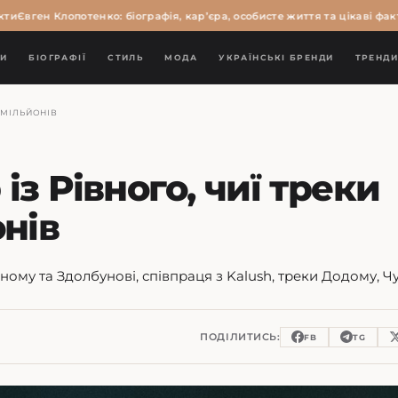
Євген Клопотенко: біографія, кар’єра, особисте життя та цікаві факти
В
И
БІОГРАФІЇ
СТИЛЬ
МОДА
УКРАЇНСЬКІ БРЕНДИ
ТРЕНД
М МІЛЬЙОНІВ
із Рівного, чиї треки
нів
ому та Здолбунові, співпраця з Kalush, треки Додому, Ч
ПОДІЛИТИСЬ:
FB
TG