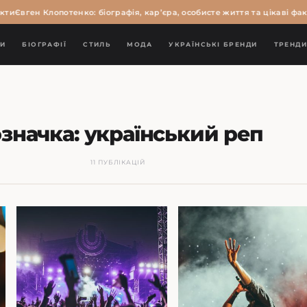
ти
Євген Клопотенко: біографія, кар’єра, особисте життя та цікаві факт
И
БІОГРАФІЇ
СТИЛЬ
МОДА
УКРАЇНСЬКІ БРЕНДИ
ТРЕНД
значка:
український реп
11 ПУБЛІКАЦІЙ