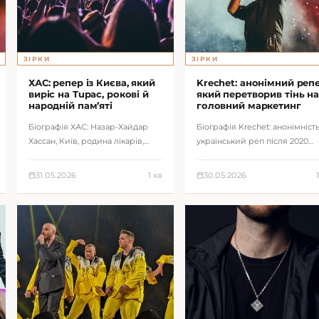
ЗІРКИ
ЗІРКИ
ХАС: репер із Києва, який
Krechet: анонімний репе
виріс на Tupac, рокові й
який перетворив тінь на
народній пам’яті
головний маркетинг
Біографія ХАС: Назар-Хайдар
Біографія Krechet: анонімність
Хассан, Київ, родина лікарів,
український реп після 2020
вплив Tupac, рок і народна
року, треки Місто спить,
творчість, сольний проєкт та
Засинай, соціальна лірика і
31.05.2026
1 хв
30.05.2026
ключов…
стратегі…