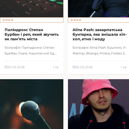
ЗІРКИ
ЗІРКИ
Паліндром: Степан
Alina Pash: закарпатська
Бурбан і реп, який звучить
бунтарка, яка змішала хіп-
як пам’ять міста
хоп, етно і моду
Біографія Паліндрома: Степан
Біографія Alina Pash: Буштино, X-
Бурбан, Львів, Кашляючий Ед,
Фактор, Bitanga, Pintea, Forbes 30
Глава 94, нью-вейв, трип-хоп,
до 30, Давос, етно-хіп-хоп і
важливі треки і феномен
міжнародний образ артис…
30.05.2026
1 хв
30.05.2026
1 хв
інтелект…