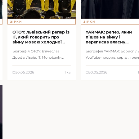
ЗІРКИ
ЗІРКИ
OTOY: львівський репер із
YARMAK: репер, який
IT, який говорить про
пішов на війну і
війну мовою холодної
переписав власну
точності
біографію
Біографія OTOY: В’ячеслав
Біографія YARMAK: Бориспіль
Дрофа, Львів, IT, Monobank-
YouTube-прорив, серіал, трек
дизайн, треки Corruption,
22 і Babylon, служба у ЗСУ та
Недоступність, Темна ніч і роль у
статус одного з головних
30.05.2026
1 хв
30.05.2026
новому …
військ…