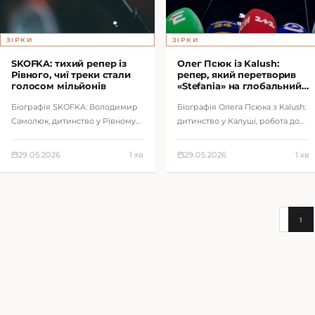
ЗІРКИ
ЗІРКИ
SKOFKA: тихий репер із
Олег Псюк із Kalush:
Рівного, чиї треки стали
репер, який перетворив
голосом мільйонів
«Stefania» на глобальний
символ України
Біографія SKOFKA: Володимир
Біографія Олега Псюка з Kalush:
Самолюк, дитинство у Рівному
дитинство у Калуші, робота до
та Здолбунові, співпраця з
сцени, треки Додому, Stefania,
Kalush, треки Додому, Чути гімн і
перемога на Eurovision та н…
29.05.2026
1 хв
29.05.2026
1 хв
фе…
1