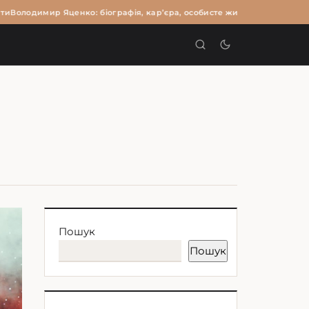
и
Володимир Яценко: біографія, кар’єра, особисте життя та цікаві факт
И
Пошук
Пошук