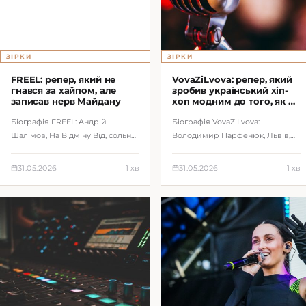
ЗІРКИ
ЗІРКИ
FREEL: репер, який не
VovaZiLvova: репер, який
гнався за хайпом, але
зробив український хіп-
записав нерв Майдану
хоп модним до того, як це
стало трендом
Біографія FREEL: Андрій
Біографія VovaZiLvova:
Шалімов, На Відміну Від, сольна
Володимир Парфенюк, Львів,
кар’єра, Чорний дим, Коли
M1, україномовний реп 2000-х,
закінчаться війни, соціальний
еміграція до США, повернення
31.05.2026
1 хв
31.05.2026
1 хв
реп і ук…
до музики т…