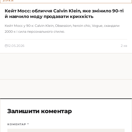
ЗІРКИ
Кейт Мосс: обличчя Calvin Klein, яке змінило 90-ті
й навчило моду продавати крихкість
Кейт Мосс у 90-х: Calvin Klein, Obsession, heroin chic, Vogue, скандали
2000-х і сила персонального стилю.
12.05.2026
2 хв
Залишити коментар
КОМЕНТАР *