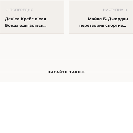
← ПОПЕРЕДНЯ
НАСТУПНА →
Деніел Крейг після
Майкл Б. Джордан
Бонда одягається
перетворив спортивне
сміливіше за молодих:
тіло на luxury-бренд:
чому це працює
стиль після Creed
ЧИТАЙТЕ ТАКОЖ