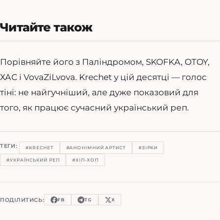
Читайте також
Порівняйте його з Паліндромом, SKOFKA, OTOY,
ХАС і VovaZiLvova. Krechet у цій десятці — голос
тіні: не найгучніший, але дуже показовий для
того, як працює сучасний український реп.
ТЕГИ:
#KRECHET
#АНОНІМНИЙ АРТИСТ
#ЗІРКИ
#УКРАЇНСЬКИЙ РЕП
#ХІП-ХОП
ПОДІЛИТИСЬ:
FB
TG
X