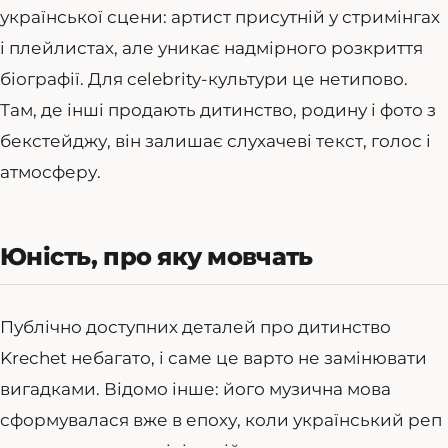
української сцени: артист присутній у стримінгах
і плейлистах, але уникає надмірного розкриття
біографії. Для celebrity-культури це нетипово.
Там, де інші продають дитинство, родину і фото з
бекстейджу, він залишає слухачеві текст, голос і
атмосферу.
Юність, про яку мовчать
Публічно доступних деталей про дитинство
Krechet небагато, і саме це варто не замінювати
вигадками. Відомо інше: його музична мова
сформувалася вже в епоху, коли український реп