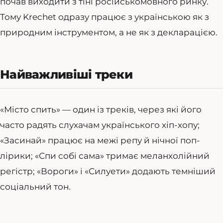
почав виходити з тіні російськомовного ринку.
Тому Krechet одразу працює з українською як з
природним інструментом, а не як з декларацією.
Найважливіші треки
«Місто спить» — один із треків, через які його
часто радять слухачам українського хіп-хопу;
«Засинай» працює на межі репу й нічної поп-
лірики; «Спи собі сама» тримає меланхолійний
регістр; «Вороги» і «Силуети» додають темніший
соціальний тон.