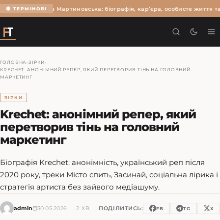
Ольга Мартиновська: біографія, кар’єра, особисте життя та
🔴 ТЕРМІНОВІ
ГОЛОВНА
›
ЗІРКИ
›
KRECHET: АНОНІМНИЙ РЕПЕР, ЯКИЙ ПЕРЕТВОРИВ ТІНЬ НА ГОЛОВНИЙ
МАРКЕТИНГ
ЗІРКИ
Krechet: анонімний репер, який
перетворив тінь на головний
маркетинг
Біографія Krechet: анонімність, український реп після
2020 року, треки Місто спить, Засинай, соціальна лірика і
стратегія артиста без зайвого медіашуму.
admin
30.05.2026
2 ХВ
ПОДІЛИТИСЬ:
FB
TG
X