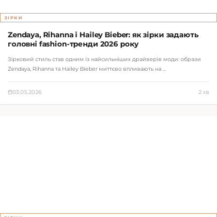
ЗІРКИ
Zendaya, Rihanna і Hailey Bieber: як зірки задають
головні fashion-тренди 2026 року
Зірковий стиль став одним із найсильніших драйверів моди: образи
Zendaya, Rihanna та Hailey Bieber миттєво впливають на …
03.05.2026
2 хв