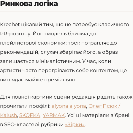
Ринкова логіка
Krechet цікавий тим, що не потребує класичного
PR-розгону. Його модель ближча до
плейлистової економіки: трек потрапляє до
рекомендацій, слухач зберігає його, а образ
залишається мінімалістичним. У час, коли
артисти часто перегрівають себе контентом, це
виглядає майже преміально.
Для повної картини сцени редакція радить також
прочитати профілі:
alyona alyona
,
Олег Псюк /
Kalush
,
SKOFKA
,
YARMAK
. Усі ці матеріали зібрані
в SEO-кластері рубрики
«Зірки»
.