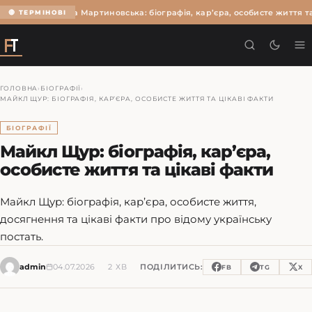
Ольга Мартиновська: біографія, кар’єра, особисте життя та
🔴 ТЕРМІНОВІ
ГОЛОВНА
›
БІОГРАФІЇ
›
МАЙКЛ ЩУР: БІОГРАФІЯ, КАР’ЄРА, ОСОБИСТЕ ЖИТТЯ ТА ЦІКАВІ ФАКТИ
БІОГРАФІЇ
Майкл Щур: біографія, кар’єра,
особисте життя та цікаві факти
Майкл Щур: біографія, кар’єра, особисте життя,
досягнення та цікаві факти про відому українську
постать.
admin
04.07.2026
2 ХВ
ПОДІЛИТИСЬ:
FB
TG
X