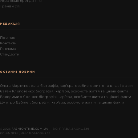
Українські бренди
(43)
Тренди
(28)
РЕДАКЦІЯ
Про нас
Контакти
Реклама
Стандарти
ОСТАННІ НОВИНИ
Ольга Мартиновська: біографія, кар’єра, особисте життя та цікаві факти
Євген Клопотенко: біографія, кар’єра, особисте життя та цікаві факти
Володимир Яценко: біографія, кар’єра, особисте життя та цікаві факти
Дмитро Дубілет: біографія, кар’єра, особисте життя та цікаві факти
© 2026
FASHIONTIME.COM.UA
— ВСІ ПРАВА ЗАХИЩЕНІ
КОНФІДЕНЦІЙНІСТЬ
УМОВИ
RSS