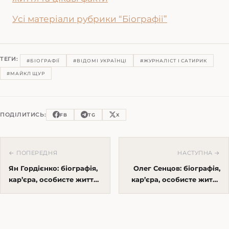
Усі матеріали рубрики “Біографії”
ТЕГИ:
#БІОГРАФІЇ
#ВІДОМІ УКРАЇНЦІ
#ЖУРНАЛІСТ І САТИРИК
#МАЙКЛ ЩУР
ПОДІЛИТИСЬ:
FB
TG
X
← ПОПЕРЕДНЯ
НАСТУПНА →
Ян Гордієнко: біографія,
Олег Сенцов: біографія,
кар’єра, особисте життя
кар’єра, особисте життя
та цікаві факти
та цікаві факти