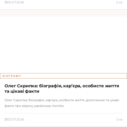
02.07.2026
2 хв
БІОГРАФІЇ
Олег Скрипка: біографія, кар’єра, особисте життя
та цікаві факти
Олег Скрипка: біографія, кар’єра, особисте життя, досягнення та цікаві
факти про відому українську постать.
03.07.2026
2 хв