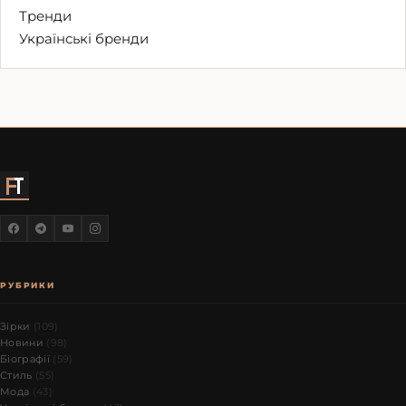
Тренди
Українські бренди
РУБРИКИ
Зірки
(109)
Новини
(98)
Біографії
(59)
Стиль
(55)
Мода
(43)